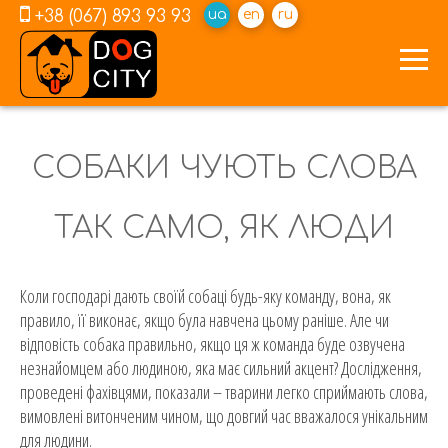
+38 (067) 893 93 93
ua
en
ru
СОБАКИ ЧУЮТЬ СЛОВА
ТАК САМО, ЯК ЛЮДИ
Коли господарі дають своїй собаці будь-яку команду, вона, як
правило, її виконає, якщо була навчена цьому раніше. Але чи
відповість собака правильно, якщо ця ж команда буде озвучена
незнайомцем або людиною, яка має сильний акцент? Дослідження,
проведені фахівцями, показали – тварини легко сприймають слова,
вимовлені витонченим чином, що довгий час вважалося унікальним
для людини.