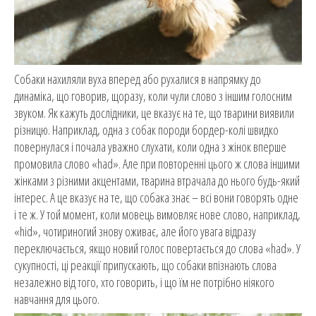
Собаки нахиляли вуха вперед або рухалися в напрямку до
динаміка, що говорив, щоразу, коли чули слово з іншим голосним
звуком. Як кажуть дослідники, це вказує на те, що тварини виявили
різницю. Наприклад, одна з собак породи бордер-колі швидко
повернулася і почала уважно слухати, коли одна з жінок вперше
промовила слово «had». Але при повторенні цього ж слова іншими
жінками з різними акцентами, тварина втрачала до нього будь-який
інтерес. А це вказує на те, що собака знає – всі вони говорять одне
і те ж. У той момент, коли мовець вимовляє нове слово, наприклад,
«hid», чотириногий знову оживає, але його увага відразу
переключається, якщо новий голос повертається до слова «had». У
сукупності, ці реакції припускають, що собаки впізнають слова
незалежно від того, хто говорить, і що їм не потрібно ніякого
навчання для цього.