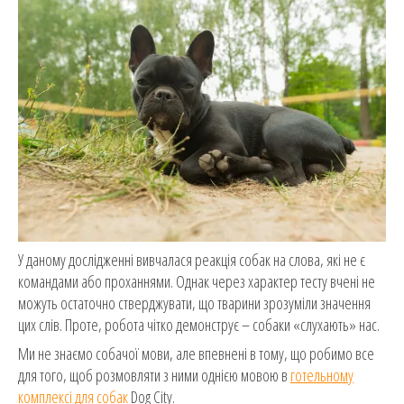
У даному дослідженні вивчалася реакція собак на слова, які не є
командами або проханнями. Однак через характер тесту вчені не
можуть остаточно стверджувати, що тварини зрозуміли значення
цих слів. Проте, робота чітко демонструє – собаки «слухають» нас.
Ми не знаємо собачої мови, але впевнені в тому, що робимо все
для того, щоб розмовляти з ними однією мовою в
готельному
комплексі для собак
Dog City.