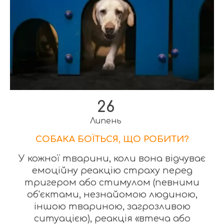
26
Липень
СОБАКА БОЇТЬСЯ, ЩО РОБИТИ?
У кожної тварини, коли вона відчуває
емоційну реакцію страху перед
тригером або стимулом (певними
об'єктами, незнайомою людиною,
іншою твариною, загрозливою
ситуацією), реакція «втеча або