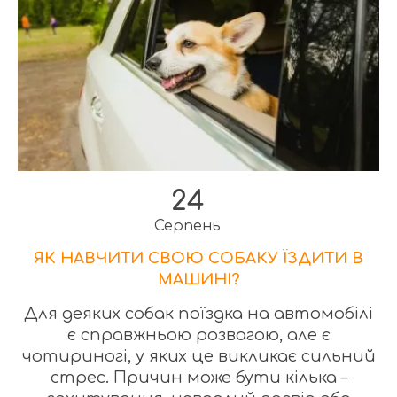
24
Серпень
ЯК НАВЧИТИ СВОЮ СОБАКУ ЇЗДИТИ В
МАШИНІ?
Для деяких собак поїздка на автомобілі
є справжньою розвагою, але є
чотириногі, у яких це викликає сильний
стрес. Причин може бути кілька –