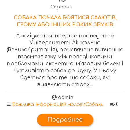
Серпень
СОБАКА ПОЧАЛА БОЯТИСЯ САЛЮТІВ,
ГРОМУ АБО ІНШИХ РІЗКИХ ЗВУКІВ
Дослідження, вперше проведене в
Університеті Лінкольна
(Великобританія), присвячене вивченню
взаємозв'язку між поведінковими
проблемами, скелетно-м'язовим болем і
чутливістю собак до шуму. У ньому
йдеться про те, що собаки, які
виявляють страх...
admin
Важлива інформація
Кінологія
Собаки
0
Подробнее