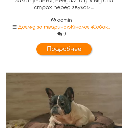
захитування, невдалий досвід або
страх перед звуком...
admin
Догляд за твариною
Кінологія
Собаки
0
Подробнее