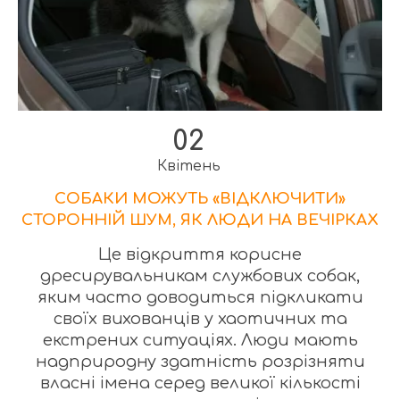
02
Квітень
СОБАКИ МОЖУТЬ «ВІДКЛЮЧИТИ»
СТОРОННІЙ ШУМ, ЯК ЛЮДИ НА ВЕЧІРКАХ
Це відкриття корисне
дресирувальникам службових собак,
яким часто доводиться підкликати
своїх вихованців у хаотичних та
екстрених ситуаціях. Люди мають
надприродну здатність розрізняти
власні імена серед великої кількості