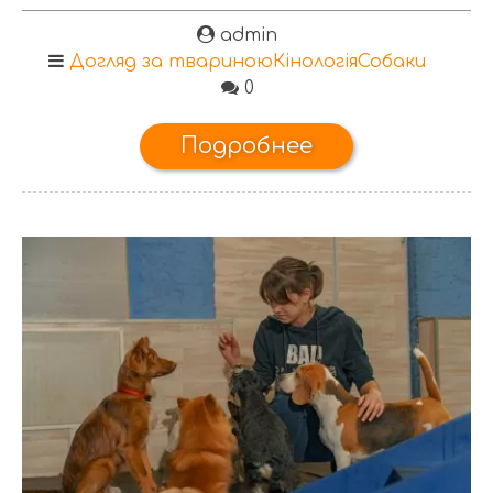
admin
Догляд за твариною
Кінологія
Собаки
0
Подробнее