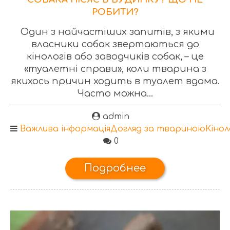
РОБИТИ?
Один з найчастіших запитів, з якими
власники собак звертаються до
кінологів або заводчиків собак, – це
«туалетні справи», коли тварина з
якихось причин ходить в туалет вдома.
Часто можна...
admin
Важлива інформація
Догляд за твариною
Кінол
0
Подробнее