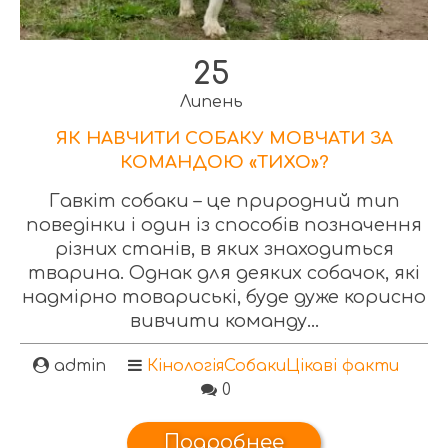
25
Липень
ЯК НАВЧИТИ СОБАКУ МОВЧАТИ ЗА
КОМАНДОЮ «ТИХО»?
Гавкіт собаки – це природний тип
поведінки і один із способів позначення
різних станів, в яких знаходиться
тварина. Однак для деяких собачок, які
надмірно товариські, буде дуже корисно
вивчити команду...
admin
Кінологія
Собаки
Цікаві факти
0
Подробнее