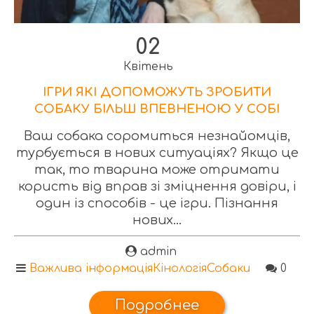
02
Квітень
ІГРИ ЯКІ ДОПОМОЖУТЬ ЗРОБИТИ
СОБАКУ БІЛЬШ ВПЕВНЕНОЮ У СОБІ
Ваш собака соромиться незнайомців,
турбується в нових ситуаціях? Якщо це
так, то тварина може отримати
користь від вправ зі зміцнення довіри, і
один із способів - це ігри. Пізнання
нових...
admin
Важлива інформація
Кінологія
Собаки
0
Подробнее