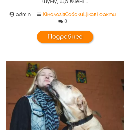
шуму, що вчені...
admin
Кінологія
Собаки
Цікаві факти
0
Подробнее