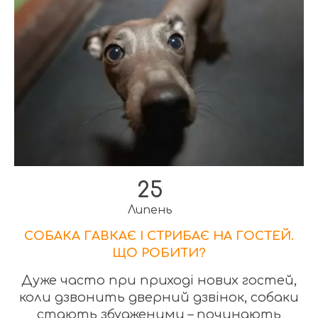
25
Липень
СОБАКА ГАВКАЄ І СТРИБАЄ НА ГОСТЕЙ.
ЩО РОБИТИ?
Дуже часто при приході нових гостей,
коли дзвонить дверний дзвінок, собаки
стають збудженими – починають