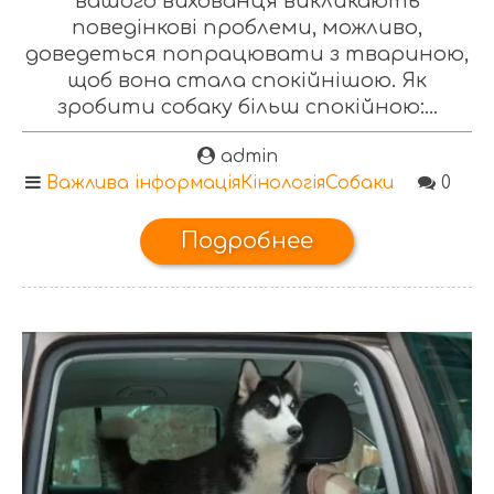
вашого вихованця викликають
поведінкові проблеми, можливо,
доведеться попрацювати з твариною,
щоб вона стала спокійнішою. Як
зробити собаку більш спокійною:...
admin
Важлива інформація
Кінологія
Собаки
0
Подробнее