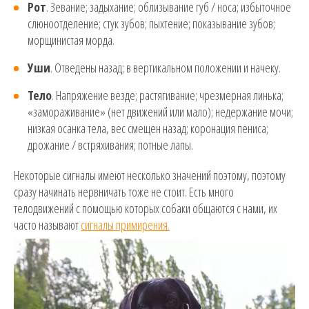
Рот
. Зевание; задыхание; облизывание губ / носа; избыточное
слюноотделение; стук зубов; пыхтение; показывание зубов;
морщинистая морда.
Уши
. Отведены назад; в вертикальном положении и начеку.
Тело
. Напряжение везде; растягивание; чрезмерная линька;
«замораживание» (нет движений или мало); недержание мочи;
низкая осанка тела, вес смещен назад; коронация пениса;
дрожание / встряхивания; потные лапы.
Некоторые сигналы имеют несколько значений поэтому, поэтому
сразу начинать нервничать тоже не стоит. Есть много
телодвижений с помощью которых собаки общаются с нами, их
часто называют
сигналы примирения.