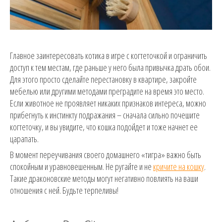
Главное заинтересовать котика в игре с когтеточкой и ограничить
доступ к тем местам, где раньше у него была привычка драть обои.
Для этого просто сделайте перестановку в квартире, закройте
мебелью или другими методами преградите на время это место.
Если животное не проявляет никаких признаков интереса, можно
прибегнуть к инстинкту подражания – сначала сильно почешите
когтеточку, и вы увидите, что кошка подойдет и тоже начнет ее
царапать.
В момент переучивания своего домашнего «тигра» важно быть
спокойным и уравновешенным. Не ругайте и не
кричите на кошку
.
Такие драконовские методы могут негативно повлиять на ваши
отношения с ней. Будьте терпеливы!