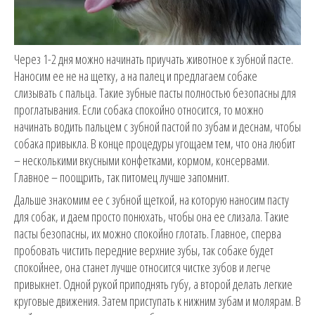
Через 1-2 дня можно начинать приучать животное к зубной пасте.
Наносим ее не на щетку, а на палец и предлагаем собаке
слизывать с пальца. Такие зубные пасты полностью безопасны для
проглатывания. Если собака спокойно относится, то можно
начинать водить пальцем с зубной пастой по зубам и деснам, чтобы
собака привыкла. В конце процедуры угощаем тем, что она любит
– несколькими вкусными конфетками, кормом, консервами.
Главное – поощрить, так питомец лучше запомнит.
Дальше знакомим ее с зубной щеткой, на которую наносим пасту
для собак, и даем просто понюхать, чтобы она ее слизала. Такие
пасты безопасны, их можно спокойно глотать. Главное, сперва
пробовать чистить передние верхние зубы, так собаке будет
спокойнее, она станет лучше относится чистке зубов и легче
привыкнет. Одной рукой приподнять губу, а второй делать легкие
круговые движения. Затем приступать к нижним зубам и молярам. В