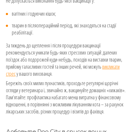
Не допускається виконання будь-якої вакцинації у:
вагітних і годуючих кішок;
тварин в післяопераційний період, які знаходяться на стадії
реабілітації.
За тиждень до щеплення і після процедури вакцинації
рекомендується уникати будь-яких стресових ситуацій: далеких
поїздок або подорожей куди-небудь, походів на виставки тварин,
прийому галасливих гостей та інших речей, які можуть
в
икликати
стрес
у вашого вихованця.
Бережіть своїх милих пухнастиків, проходьте регулярні щорічні
огляди у ветеринара і, звичайно ж, вакцинуйте домашніх «хижаків».
Пам’ятайте: профілактика набагато менш витратна у фінансовому
відношенні, в порівнянні з можливим лікуванням кота – за рахунок
лікарських засобів, різних процедур і візитів до фахівця.
Добавьте Dog City в список ваших