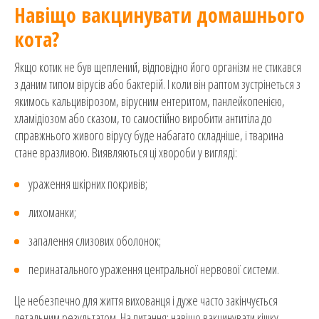
Навіщо вакцинувати домашнього
кота?
Якщо котик не був щеплений, відповідно його організм не стикався
з даним типом вірусів або бактерій. І коли він раптом зустрінеться з
якимось кальцивірозом, вірусним ентеритом, панлейкопенією,
хламідіозом або сказом, то самостійно виробити антитіла до
справжнього живого вірусу буде набагато складніше, і тварина
стане вразливою. Виявляються ці хвороби у вигляді:
ураження шкірних покривів;
лихоманки;
запалення слизових оболонок;
перинатального ураження центральної нервової системи.
Це небезпечно для життя вихованця і дуже часто закінчується
летальним результатом. На питання: навіщо вакцинувати кішку,