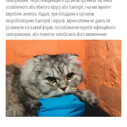
захворювань. Через вакцинацію в організм проникає частинка
ослабленого або вбитого вірусу або бактерії, і на них імунітет
виробляє антитіла. Надалі, при попаданні в організм
хвороботворних бактерій / вірусів, імунні клітини не дають їм
розвинутися в важкій формі, послаблюючи перебіг інфекційного
захворювання, або повністю запобігають його виникненню.