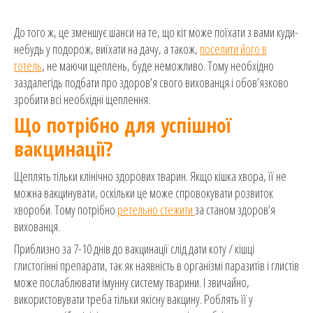
До того ж, це зменшує шанси на те, що кіт може поїхати з вами куди-
небудь у подорож, виїхати на дачу, а також,
п
оселити його в
готель
, не маючи щеплень, буде неможливо. Тому необхідно
заздалегідь подбати про здоров’я свого вихованця і обов’язково
зробити всі необхідні щеплення.
Що потрібно для успішної
вакцинації?
Щеплять тільки клінічно здорових тварин. Якщо кішка хвора, її не
можна вакцинувати, оскільки це може спровокувати розвиток
хвороби. Тому потрібно
ретельно стежити
за станом здоров’я
вихованця.
Приблизно за 7-10 днів до вакцинації слід дати коту / кішці
глистогінні препарати, так як наявність в організмі паразитів і глистів
може послаблювати імунну систему тварини. І звичайно,
використовувати треба тільки якісну вакцину. Роблять її у