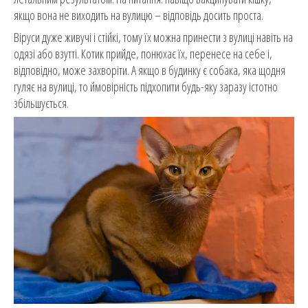
якщо вона не виходить на вулицю – відповідь досить проста.
Віруси дуже живучі і стійкі, тому їх можна принести з вулиці навіть на
одязі або взутті. Котик прийде, понюхає їх, перенесе на себе і,
відповідно, може захворіти. А якщо в будинку є собака, яка щодня
гуляє на вулиці, то ймовірність підхопити будь-яку заразу істотно
збільшується.