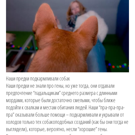
Наши предки подкармливали собак
Наши предки не знали про гены, но уже тогда, они отдавали
предпочтение “падальщикам” среднего размера с длинными
мордами, которые были достаточно смелыми, чтобы ближе
подойти к свалкам и местам обитания людей. Наши “пра-пра-пра-
пра” оказывали больше помощи – подкармливали и укрывали от
холодов только тех собакоподобных созданий (как бы они тогда не
выглядели), которые, вероятно, несли “хорошие” гены.