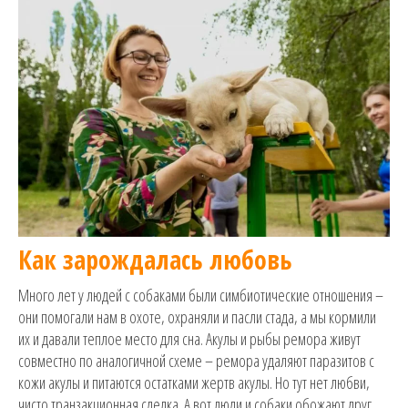
Как зарождалась любовь
Много лет у людей с собаками были симбиотические отношения –
они помогали нам в охоте, охраняли и пасли стада, а мы кормили
их и давали теплое место для сна. Акулы и рыбы ремора живут
совместно по аналогичной схеме – ремора удаляют паразитов с
кожи акулы и питаются остатками жертв акулы. Но тут нет любви,
чисто транзакционная сделка. А вот люди и собаки обожают друг