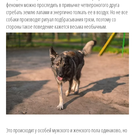
феномен можно проследить в привычке четвероногого друга
сгребать землю лапами и энергично толкать ее в воздух. Но не все
собаки производят ритуал подбрасывания грязи, поэтому со
стороны такое поведение кажется весьма необычным.
Это происходит у особей мужского и женского пола одинаково, но