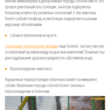
Многие миниатюрные и декоративные породы собачек или те, кто
прошел длительный путь селекции, зачастую подвержены
большему количеству различных отклонений. У этих животных
более слабый генофонд, и они больше подвергаются разным
вирусным заболеваниям.
Собаки в преклонном возрасте.
Старенькие четвероногие питомцы
чаще болеют, так как у них уже
ослабленный организм ввиду возрастных изменений. Пожилые псы
для поддержания здоровья нуждаются в заботливом уходе.
Переохлаждение животного.
Нарушенная терморегуляция губительно влияет на иммунитет
собаки. Маленькие породы собачек более склонны к
переохлаждению и болезням.