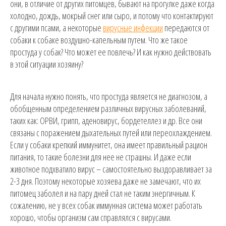
они, в отличие от других питомцев, бывают на прогулке даже когда
холодно, дождь, мокрый снег или сыро, и потому что контактируют
с другими псами, а некоторые
вирусные инфекции
передаются от
собаки к собаке воздушно-капельным путем. Что же такое
простуда у собак? Что может ее повлечь? И как нужно действовать
в этой ситуации хозяину?
Для начала нужно понять, что простуда является не диагнозом, а
обобщенным определением различных вирусных заболеваний,
таких как: ОРВИ, грипп, аденовирус, бордетеллез и др. Все они
связаны с поражением дыхательных путей или переохлаждением.
Если у собаки крепкий иммунитет, она имеет правильный рацион
питания, то такие болезни для нее не страшны. И даже если
животное подхватило вирус – самостоятельно выздоравливает за
2-3 дня. Поэтому некоторые хозяева даже не замечают, что их
питомец заболел и на пару дней стал не таким энергичным. К
сожалению, не у всех собак иммунная система может работать
хорошо, чтобы организм сам справлялся с вирусами.