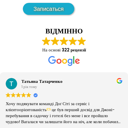
ВІДМІННО
На основі
322 рецензії
Татьяна Татарченко
1 рік тому
Хочу подякувати команді Доґ Сіті за сервіс і
клієнтоорієнтованість
це був перший досвід для Джоні-
перебування в садочку і готелі без мене і все пройшло
чудово! Вагалася чи залишати його на ніч, але коли побачила
як він грається з песиками, знаходить друзів - наважилась на