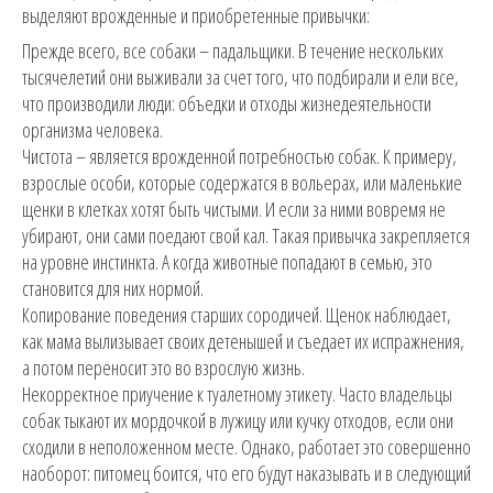
выделяют врожденные и приобретенные привычки:
Прежде всего, все собаки – падальщики. В течение нескольких
тысячелетий они выживали за счет того, что подбирали и ели все,
что производили люди: объедки и отходы жизнедеятельности
организма человека.
Чистота – является врожденной потребностью собак. К примеру,
взрослые особи, которые содержатся в вольерах, или маленькие
щенки в клетках хотят быть чистыми. И если за ними вовремя не
убирают, они сами поедают свой кал. Такая привычка закрепляется
на уровне инстинкта. А когда животные попадают в семью, это
становится для них нормой.
Копирование поведения старших сородичей. Щенок наблюдает,
как мама вылизывает своих детенышей и съедает их испражнения,
а потом переносит это во взрослую жизнь.
Некорректное приучение к туалетному этикету. Часто владельцы
собак тыкают их мордочкой в лужицу или кучку отходов, если они
сходили в неположенном месте. Однако, работает это совершенно
наоборот: питомец боится, что его будут наказывать и в следующий