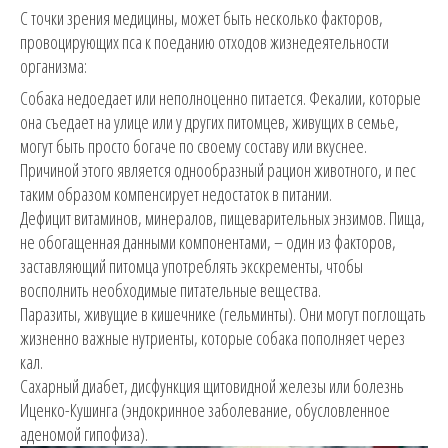
С точки зрения медицины, может быть несколько факторов,
провоцирующих пса к поеданию отходов жизнедеятельности
организма:
Собака недоедает или неполноценно питается. Фекалии, которые
она съедает на улице или у других питомцев, живущих в семье,
могут быть просто богаче по своему составу или вкуснее.
Причиной этого является однообразный рацион животного, и пес
таким образом компенсирует недостаток в питании.
Дефицит витаминов, минералов, пищеварительных энзимов. Пища,
не обогащенная данными компонентами, – один из факторов,
заставляющий питомца употреблять экскременты, чтобы
восполнить необходимые питательные вещества.
Паразиты, живущие в кишечнике (гельминты). Они могут поглощать
жизненно важные нутриенты, которые собака пополняет через
кал.
Сахарный диабет, дисфункция щитовидной железы или болезнь
Иценко-Кушинга (эндокринное заболевание, обусловленное
аденомой гипофиза).