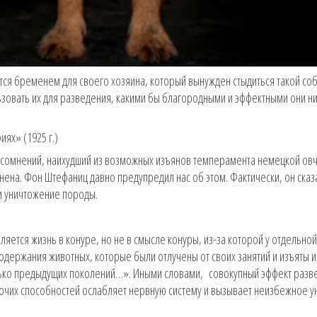
тся бременем для своего хозяина, который вынужден стыдиться такой соб
ьзовать их для разведения, какими бы благородными и эффектными они н
ях» (1925 г.)
их сомнений, наихудший из возможных изъянов темперамента немецкой овч
ена. Фон Штефаниц давно предупредил нас об этом. Фактически, он сказа
и уничтожение породы.
яется жизнь в конуре, но не в смысле конуры, из-за которой у отдельной
одержания животных, которые были отлучены от своих занятий и изъяты и
лько предыдущих поколений…». Иными словами, совокупный эффект разв
очих способностей ослабляет нервную систему и вызывает неизбежное 