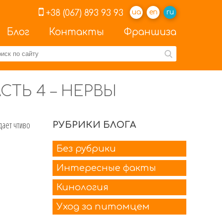
+38 (067) 893 93 93
ua
en
ru
Блог
Контакты
Франшиза
СТЬ 4 – НЕРВЫ
дает чтиво
РУБРИКИ БЛОГА
Без рубрики
Интересные факты
Кинология
Уход за питомцем