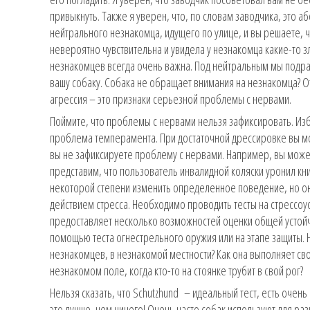
привыкнуть. Также я уверен, что, по словам заводчика, это 
нейтрального незнакомца, идущего по улице, и вы решаете, ч
невероятно чувствительна и увидела у незнакомца какие-то 
незнакомцев всегда очень важна. Под нейтральным мы подраз
вашу собаку. Собака не обращает внимания на незнакомца? 
агрессия – это признаки серьезной проблемы с нервами.
Поймите, что проблемы с нервами нельзя зафиксировать. Изб
проблема темперамента. При достаточной дрессировке вы м
вы не зафиксируете проблему с нервами. Например, вы может
представим, что пользователь инвалидной коляски уронил кни
некоторой степени изменить определенное поведение, но он
действием стресса. Необходимо проводить тесты на стрессоу
предоставляет несколько возможностей оценки общей устойчи
помощью теста огнестрельного оружия или на этапе защиты. 
незнакомцев, в незнакомой местности? Как она выполняет 
незнакомом поле, когда кто-то на стоянке трубит в свой рог?
Нельзя сказать, что Schutzhund – идеальный тест, есть очен
это лучше, чем ничего! Очень часто собак используют для ра