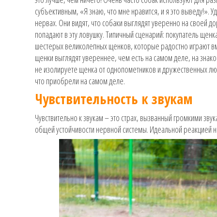
субъективным, «Я знаю, что мне нравится, и я это выведу!».
нервах. Они видят, что собаки выглядят уверенно на своей д
попадают в эту ловушку. Типичный сценарий: покупатель щенк
шестерых великолепных щенков, которые радостно играют вме
щенки выглядят увереннее, чем есть на самом деле, на знак
не изолируете щенка от однопометников и дружественных люд
что приобрели на самом деле.
Чувствительность к звукам
Чувствительно к звукам – это страх, вызванный громкими зву
общей устойчивости нервной системы. Идеальной реакцией 