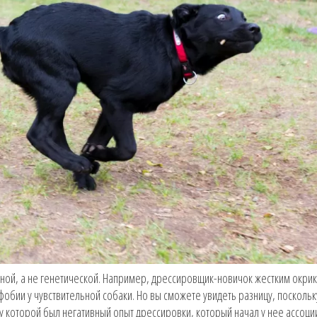
нной, а не генетической. Например, дрессировщик-новичок жестким окри
обии у чувствительной собаки. Но вы сможете увидеть разницу, поскольк
у которой был негативный опыт дрессировки, который начал у нее ассоци