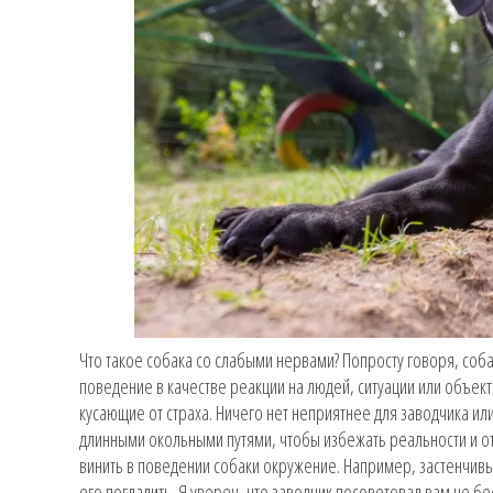
Что такое собака со слабыми нервами? Попросту говоря, со
поведение в качестве реакции на людей, ситуации или объект
кусающие от страха. Ничего нет неприятнее для заводчика или
длинными окольными путями, чтобы избежать реальности и от
винить в поведении собаки окружение. Например, застенчивый
его погладить. Я уверен, что заводчик посоветовал вам не б