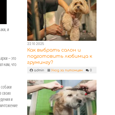
аки, и
и
22.10.2025
Как выбрать салон и
подготовить любимца к
арки – это
грумингу?
л нам, что
admin
Уход за питомцем
0
 собаки
з своих
едения и
уничтожение