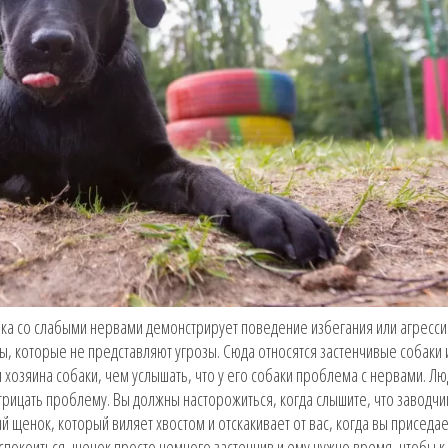
бака со слабыми нервами демонстрирует поведение избегания или агресс
ы, которые не представляют угрозы. Сюда относятся застенчивые собаки 
 хозяина собаки, чем услышать, что у его собаки проблема с нервами. Лю
рицать проблему. Вы должны насторожиться, когда слышите, что заводчи
 щенок, который виляет хвостом и отскакивает от вас, когда вы приседа
еспокоиться, щенок просто немного застенчив и ему нужно время, чтобы к