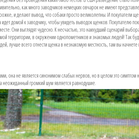
 Удивительно, как много заводчиков немецких овчарок не имеют представл
орожке, и делают вывод, что собаки просто великолепны. И покупатели щ
а идет домой к заводчику, чтобы увидеть выводок щенков. Покупателю по
сте. Они выглядят чудесно. К несчастью, это наихудший сценарий выбор
омой территории, в окружении однопометников и знакомых людей! Так буд
ей, лучше всего отнести щенка в незнакомую местность, там вы начнете
ками, она не является синонимом слабых нервов, но в целом это симптом 
на неожиданный громкий шум является равнодушие.