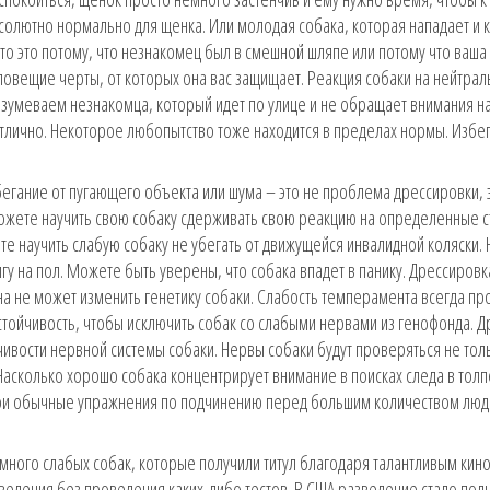
абсолютно нормально для щенка. Или молодая собака, которая нападает и 
то это потому, что незнакомец был в смешной шляпе или потому что ваша
зловещие черты, от которых она вас защищает. Реакция собаки на нейтра
умеваем незнакомца, который идет по улице и не обращает внимания на
Отлично. Некоторое любопытство тоже находится в пределах нормы. Избе
егание от пугающего объекта или шума – это не проблема дрессировки, 
ожете научить свою собаку сдерживать свою реакцию на определенные с
е научить слабую собаку не убегать от движущейся инвалидной коляски. 
гу на пол. Можете быть уверены, что собака впадет в панику. Дрессировк
а не может изменить генетику собаки. Слабость темперамента всегда пр
стойчивость, чтобы исключить собак со слабыми нервами из генофонда. 
вости нервной системы собаки. Нервы собаки будут проверяться не толь
Насколько хорошо собака концентрирует внимание в поисках следа в толп
свои обычные упражнения по подчинению перед большим количеством люд
ь много слабых собак, которые получили титул благодаря талантливым кин
зведения без проведения каких-либо тестов. В США разведение стало пол