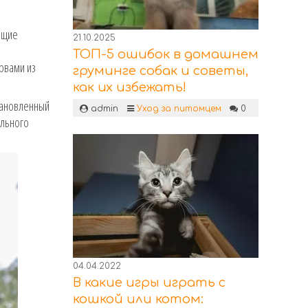
ющие
21.10.2025
ТОП-5 ошибок в домашнем
рвами из
груминге собак и советы,
как их избежать!
становленный
admin
Уход за питомцем
0
ального
04.04.2022
В какие игры играть с
кошкой или котом: