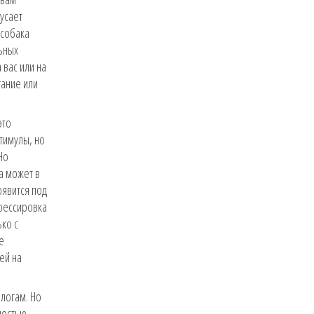
кусает
 собака
льных
 вас или на
гание или
это
тимулы, но
Но
а может в
оявится под
Дрессировка
ко с
е
ей на
ологам. Но
ностью