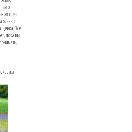
ения о
енков тоже
казывают
а щенка. Все
ет, пока вы
 понимать,
нехватки