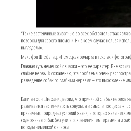
“Такие застенчивые животные во всех обстоятельствах являю
позором для своего племени. Ни в коем случае нельзя испол
выглядели».
Макс фон Штефаниц, «Немецкая овчарка в текстах и фотографи
Главная суть немецкой овчарки – это ее характер. Вне всяк
слабые нервы. К сожалению, эта проблема очень распростран
разведение собак со слабыми нервами – это вырождение ил
Капитан фон Штефаниц верил, что причиной слабых нервов явл
развивается застенчивость конуры, а в смысле процесса «… с
привычных природных условий жизни, в которых жили неско
содержания собак без учета сохранения темперамента и раб
породы немецкой овчарки.