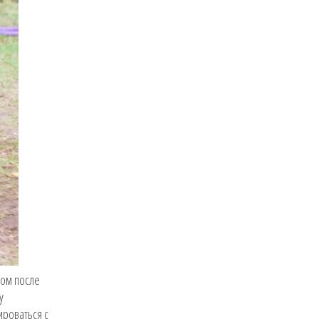
ком после
у
ироваться с