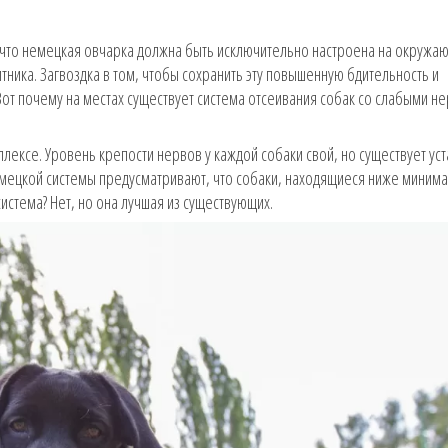
, что немецкая овчарка должна быть исключительно настроена на окружа
тника. Загвоздка в том, чтобы сохранить эту повышенную бдительность и
от почему на местах существует система отсеивания собак со слабыми не
плексе. Уровень крепости нервов у каждой собаки свой, но существует у
мецкой системы предусматривают, что собаки, находящиеся ниже миним
система? Нет, но она лучшая из существующих.