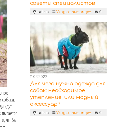
советы специалистов
admin
Уход за питомцем
0
11.03.2022
Для чего нужна одежда для
собак: необходимое
ивное
утепление, или модный
и собаки,
аксессуар?
ди идут
к пытается
admin
Уход за питомцем
0
ете, чтобы
 вам