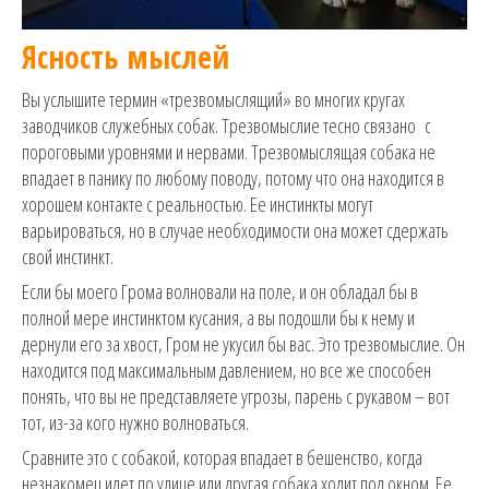
Ясность мыслей
Вы услышите термин «трезвомыслящий» во многих кругах
заводчиков служебных собак. Трезвомыслие тесно связано с
пороговыми уровнями и нервами. Трезвомыслящая собака не
впадает в панику по любому поводу, потому что она находится в
хорошем контакте с реальностью. Ее инстинкты могут
варьироваться, но в случае необходимости она может сдержать
свой инстинкт.
Если бы моего Грома волновали на поле, и он обладал бы в
полной мере инстинктом кусания, а вы подошли бы к нему и
дернули его за хвост, Гром не укусил бы вас. Это трезвомыслие. Он
находится под максимальным давлением, но все же способен
понять, что вы не представляете угрозы, парень с рукавом – вот
тот, из-за кого нужно волноваться.
Сравните это с собакой, которая впадает в бешенство, когда
незнакомец идет по улице или другая собака ходит под окном. Ее