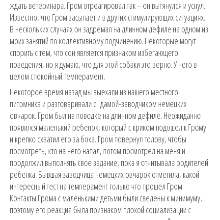
ждать ветеринара. Гром отреагировал так – он вытянулся и уснул.
Известно, что Гром засыпает и в других стимулирующих ситуациях.
В нескольких случаях он задремал на длинном дефиле на одном из
моих занятий по коллективному подчинению. Некоторые могут
спорить с тем, что сон является признаком избегающего
поведения, но я думаю, что для этой собаки это верно. У него в
целом спокойный темперамент.
Некоторое время назад мы выехали из нашего местного
питомника и разговаривали с дамой-заводчиком немецких
овчарок. Гром был на поводке на длинном дефиле. Неожиданно
появился маленький ребенок, который с криком подошел к Грому
и крепко схватил его за бока. Гром повернул голову, чтобы
посмотреть, кто на него напал, потом посмотрел на меня и
продолжил выполнять свое задание, пока я отчитывала родителей
ребенка. Бывшая заводчица немецких овчарок отметила, какой
интересный тест на темперамент только что прошел Гром.
Контакты Грома с маленькими детьми были сведены к минимуму,
поэтому его реакция была признаком плохой социализации с