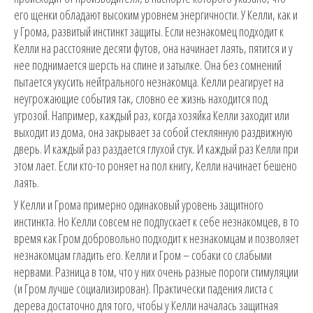
его щенки обладают высоким уровнем энергичности. У Келли, как и
у Грома, развитый инстинкт защиты. Если незнакомец подходит к
Келли на расстояние десяти футов, она начинает лаять, пятится и у
нее поднимается шерсть на спине и затылке. Она без сомнений
пытается укусить нейтрального незнакомца. Келли реагирует на
неугрожающие события так, словно ее жизнь находится под
угрозой. Например, каждый раз, когда хозяйка Келли заходит или
выходит из дома, она закрывает за собой стеклянную раздвижную
дверь. И каждый раз раздается глухой стук. И каждый раз Келли при
этом лает. Если кто-то роняет на пол книгу, Келли начинает бешено
лаять.
У Келли и Грома примерно одинаковый уровень защитного
инстинкта. Но Келли совсем не подпускает к себе незнакомцев, в то
время как Гром добровольно подходит к незнакомцам и позволяет
незнакомцам гладить его. Келли и Гром – собаки со слабыми
нервами. Разница в том, что у них очень разные пороги стимуляции
(и Гром лучше социализирован). Практически падения листа с
дерева достаточно для того, чтобы у Келли началась защитная