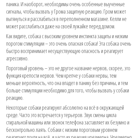
паника. И наоборот, необходимы очень особенные выученные
сигналы, чтобы вызвать у Грома защитную реакцию. Гром может
вытянуться и расслабиться в переполненном магазине. Келли не
может расслабиться даже на своей лужайке перед домом.
Как видите, собака с высоким уровнем инстинкта защиты и низким
порогом стимуляции – это очень опасная собака! Эта собака очень
быстро воспринимает несуществующую опасность и реагирует
агрессивно.
Пороговый уровень – это не другое название нервов, скорее, это
функция крепости нервов. Чем крепче у собаки нервы, тем
меньше вероятность, что она впадет в панику без причины, и тем
больше стимуляции необходимо для того, чтобы вызвать у собаки
реакцию.
Некоторые собаки реагируют абсолютно на всё в окружающей
среде. Часто это встречается у терьеров. Звук смены цикла
стиральной машины или звонок телефона заставляет их безумно и
бесконтрольно лаять. Собаки с низким пороговым уровнем
реагируют почти на всё, и часто их реакция чрезмерна. Чрезмерно