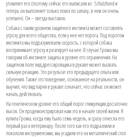
утомляет его (поэтому сейчас его выписали из Schutzhund и
теперь он выполняет только поиск по запаху, в чем он очень
успешен). Он – звезда выставок.
Собака с таким уровнем защитного инстинкта может составлять
угрозу для всего общества, если у нее нет порога. Под порогом
инстинкта мы подразумеваем скорость, с которой собака
воспринимает угрозу и реагирует на нее. В случае Грома мы
говорим об инстинкте защиты и уровне его ограничения. На
защитном поле вид дрессировщика в рукаве может вызвать
сильную реакцию. Это результат его предыдущего опыта или
обучения. Также это поведение, основанное на реальности, он
выучил, что вид парня в рукаве означает, что сейчас он может
начать действовать.
На генетическом уровне его общий порог стимуляции достаточно
высок. Он продемонстрировал нам это в начале своей жизни. Я
купила Грома, когда ему было семь недель, и сразу отнесла его
первый раз к ветеринару. После того как его подразнили и
покололи инструментами, мы усадили его на металлический стол