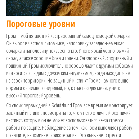
Пороговые уровни
Гром – мой пятилетний кастрированный самец немецкой овчарки.
Он вырос в частном питомнике, наполовину западно-немецкая
овчарка и наполовину неизвестно кто. У него яркий черно-рыжий
окрас, а также хорошие бока и голени. Он здоровый, спортивный и
подвижный. Гром исключительно хорошо ладит с другими собаками
и относится к людям с дружеским энтузиазмом, когда находится не
на своей территории. Но защитный инстинкт Грома намного выше
нормы и он немного нервный, но, к счастью для меня, у него
высокий пороговый уровень.
Со своих первых дней в Schutzhund Гром все время демонстрирует
защитный инстинкт, несмотря на то, что у него отличный охотничий
инстинкт, которым он не может воспользоваться из-за стресса
работы по защите. Наблюдение за тем, как Гром выполняет работу
по защите, напоминает крикотерапию. Это вызывает стресс и