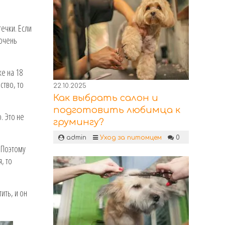
ечки. Если
 очень
е на 18
ство, то
22.10.2025
Как выбрать салон и
подготовить любимца к
. Это не
грумингу?
admin
Уход за питомцем
0
 Поэтому
, то
ить, и он