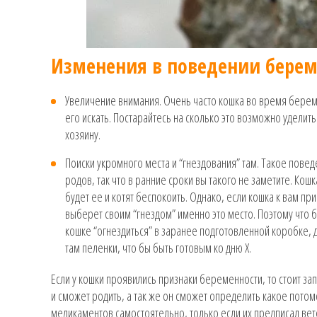
Изменения в поведении бере
Увеличение внимания. Очень часто кошка во время берем
его искать. Постарайтесь на сколько это возможно уделить
хозяину.
Поиски укромного места и “гнездования” там. Такое повед
родов, так что в ранние сроки вы такого не заметите. Кошк
будет ее и котят беспокоить. Однако, если кошка к вам при
выберет своим “гнездом” именно это место. Поэтому что б
кошке “огнездиться” в заранее подготовленной коробке, 
там пеленки, что бы быть готовым ко дню Х.
Если у кошки проявились признаки беременности, то стоит за
и сможет родить, а так же он сможет определить какое потом
медикаментов самостоятельно, только если их предписал вет