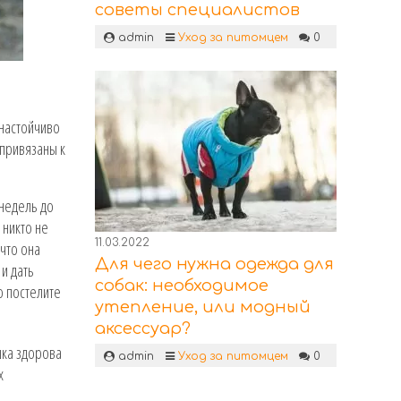
советы специалистов
admin
Уход за питомцем
0
 настойчиво
 привязаны к
 недель до
 никто не
11.03.2022
 что она
Для чего нужна одежда для
и дать
собак: необходимое
о постелите
утепление, или модный
аксессуар?
шка здорова
admin
Уход за питомцем
0
х