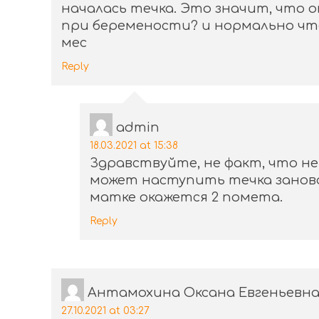
началась течка. Это значит, что 
при беремености? и нормально что 
мес
Reply
admin
18.03.2021 at 15:38
Здравствуйте, не факт, что не 
может наступить течка заново,
матке окажется 2 помета.
Reply
Антамохина Оксана Евгеньевн
27.10.2021 at 03:27