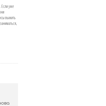
. Если уже
они
ансы выжить
 заниматься,
нова