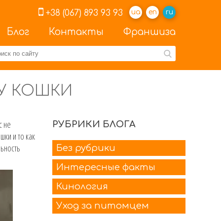
+38 (067) 893 93 93
ua
en
ru
Блог
Контакты
Франшиза
У КОШКИ
с не
РУБРИКИ БЛОГА
шки и то как
льность
Без рубрики
Интересные факты
Кинология
Уход за питомцем