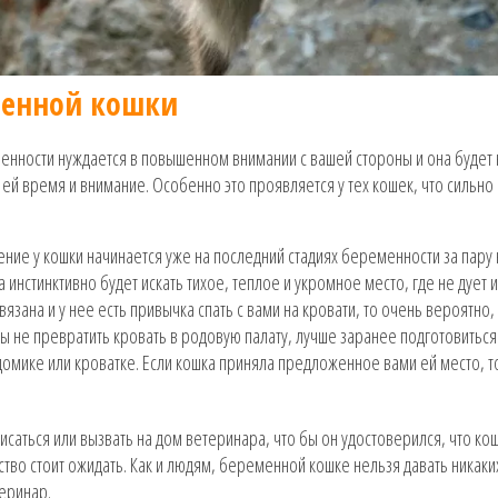
менной кошки
енности нуждается в повышенном внимании с вашей стороны и она будет
 ей время и внимание. Особенно это проявляется у тех кошек, что сильно
ение у кошки начинается уже на последний стадиях беременности за пару
а инстинктивно будет искать тихое, теплое и укромное место, где не дует и
вязана и у нее есть привычка спать с вами на кровати, то очень вероятно,
ы не превратить кровать в родовую палату, лучше заранее подготовиться 
домике или кроватке. Если кошка приняла предложенное вами ей место, т
писаться или вызвать на дом ветеринара, что бы он удостоверился, что ко
ство стоит ожидать. Как и людям, беременной кошке нельзя давать никаки
еринар.