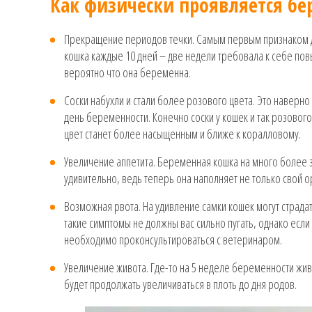
Как физически проявляется бе
Прекращение периодов течки. Самым первым признаком для
кошка каждые 10 дней – две недели требовала к себе пов
вероятно что она беременна.
Соски набухли и стали более розового цвета. Это наверно
день беременности. Конечно соски у кошек и так розового
цвет станет более насыщенным и ближе к коралловому.
Увеличение аппетита. Беременная кошка на много более з
удивительно, ведь теперь она наполняет не только свой о
Возможная рвота. На удивление самки кошек могут страдат
такие симптомы не должны вас сильно пугать, однако если
необходимо проконсультироваться с ветеринаром.
Увеличение живота. Где-то на 5 неделе беременности живо
будет продолжать увеличиваться в плоть до дня родов.