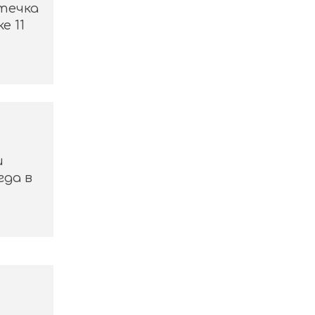
течка
е 11
и
гда в