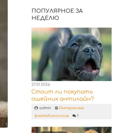
ПОПУЛЯРНОЕ ЗА
НЕДЕЛЮ
27.01.2026
Стоит ли покупать
ошейник антилайн?
admin
Интересные
факты
Кинология
1