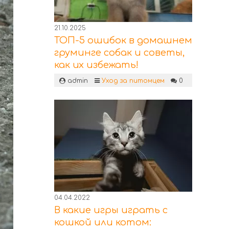
21.10.2025
ТОП-5 ошибок в домашнем
груминге собак и советы,
как их избежать!
admin
Уход за питомцем
0
04.04.2022
В какие игры играть с
кошкой или котом: