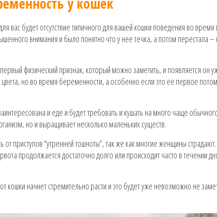
ременность у кошек
 вас будет отсутствие типичного для вашей кошки поведения во время т
ышенного внимания и было понятно что у нее течка, а потом перестала –
 первый физический признак, который можно заметить, и появляется он уж
 цвета, но во время беременности, а особенно если это ее первое потом
аинтересована и еде и будет требовать и кушать на много чаще обычного
рганизм, но и выращивает несколько маленьких существ.
ь от приступов “утренней тошноты”, так же как многие женщины страдают.
 рвота продолжается достаточно долго или происходит часто в течении дня
т кошки начнет стремительно расти и это будет уже невозможно не замет