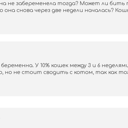
она не забеременела тогда? Может ли бить 
она снова через две недели началась? Кошк
беременна. У 10% кошек между 3 и 6 неделям
 но не стоит сводить с котом, так как то
а