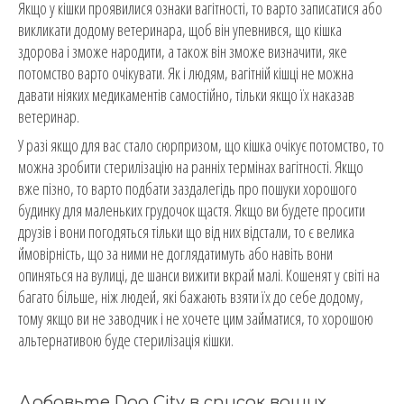
Якщо у кішки проявилися ознаки вагітності, то варто записатися або
викликати додому ветеринара, щоб він упевнився, що кішка
здорова і зможе народити, а також він зможе визначити, яке
потомство варто очікувати. Як і людям, вагітній кішці не можна
давати ніяких медикаментів самостійно, тільки якщо їх наказав
ветеринар.
У разі якщо для вас стало сюрпризом, що кішка очікує потомство, то
можна зробити стерилізацію на ранніх термінах вагітності. Якщо
вже пізно, то варто подбати заздалегідь про пошуки хорошого
будинку для маленьких грудочок щастя. Якщо ви будете просити
друзів і вони погодяться тільки що від них відстали, то є велика
ймовірність, що за ними не доглядатимуть або навіть вони
опиняться на вулиці, де шанси вижити вкрай малі. Кошенят у світі на
багато більше, ніж людей, які бажають взяти їх до себе додому,
тому якщо ви не заводчик і не хочете цим займатися, то хорошою
альтернативою буде стерилізація кішки.
Добавьте Dog City в список ваших