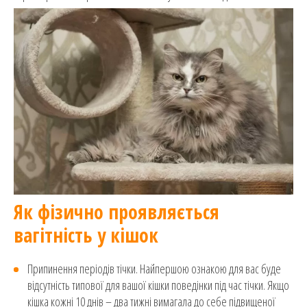
Як фізично проявляється
вагітність у кішок
Припинення періодів тічки. Найпершою ознакою для вас буде
відсутність типової для вашої кішки поведінки під час тічки. Якщо
кішка кожні 10 днів – два тижні вимагала до себе підвищеної