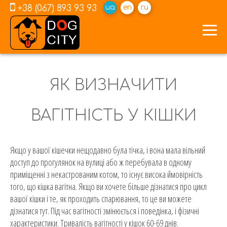
+38 (067) 893 93 93
ua
en
ru
ЯК ВИЗНАЧИТИ
ВАГІТНІСТЬ У КІШКИ
Якщо у вашої кішечки нещодавно була тічка, і вона мала вільний
доступ до прогулянок на вулиці або ж перебувала в одному
приміщенні з некастрованим котом, то існує висока ймовірність
того, що кішка вагітна. Якщо ви хочете більше дізнатися про цикл
вашої кішки і те, як проходить спарювання, то це ви можете
дізнатися тут. Під час вагітності змінюється і поведінка, і фізичні
характеристики. Тривалість вагітності у кішок 60-69 днів.