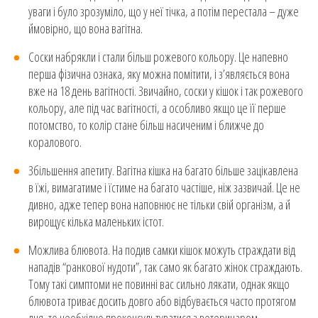
уваги і було зрозуміло, що у неї тічка, а потім перестала – дуже
ймовірно, що вона вагітна.
Соски набрякли і стали більш рожевого кольору. Це напевно
перша фізична ознака, яку можна помітити, і з’являється вона
вже на 18 день вагітності. Звичайно, соски у кішок і так рожевого
кольору, але під час вагітності, а особливо якщо це її перше
потомство, то колір стане більш насиченим і ближче до
коралового.
Збільшення апетиту. Вагітна кішка на багато більше зацікавлена
в їжі, вимагатиме і їстиме на багато частіше, ніж зазвичай. Це не
дивно, адже тепер вона наповнює не тільки свій організм, а й
вирощує кілька маленьких істот.
Можлива блювота. На подив самки кішок можуть страждати від
нападів “ранкової нудоти”, так само як багато жінок страждають.
Тому такі симптоми не повинні вас сильно лякати, однак якщо
блювота триває досить довго або відбувається часто протягом
дня, то необхідно проконсультуватися з ветеринаром.