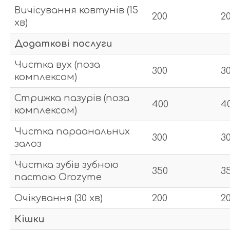
Вичісування ковтунів (15
200
2
хв)
Додаткові послуги
Чистка вух (поза
300
3
комплексом)
Стрижка пазурів (поза
400
4
комплексом)
Чистка параанальних
300
3
залоз
Чистка зубів зубною
350
3
пастою Orozyme
Очікування (30 хв)
200
2
К
і
шки