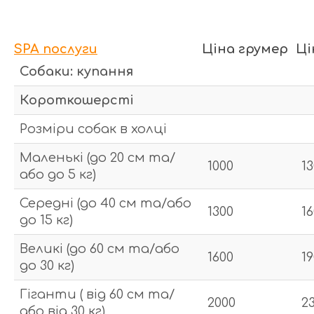
SPA послуги
Ціна грумер
Ці
Собаки: купання
Короткошерсті
Розміри собак в холці
Маленькі (до 20 см та/
1000
1
або до 5 кг)
Середні (до 40 см та/або
1300
1
до 15 кг)
Великі (до 60 см та/або
1600
1
до 30 кг)
Гіганти ( від 60 см та/
2000
2
або від 30 кг)