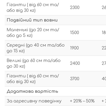
Гіганти ( від 60 см та/
2300
2
або від 30 кг)
Подвійний тип вовни
Маленькі (до 20 см та/
1500
1
або до 5 кг)
Середні (до 40 см та/або
1900
2
до 15 кг)
Великі (до 60 см та/або
2400
2
до 30 кг)
Гіганти ( від 60 см та/
3700
4
або від 30 кг)
Додаткова вартість
За агресивну поведінку
+ 20% – 50%
+