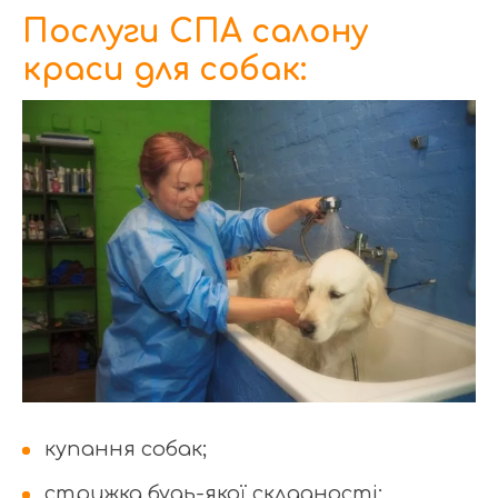
Послуги СПА салону
краси для собак:
купання собак;
стрижка будь-якої складності;