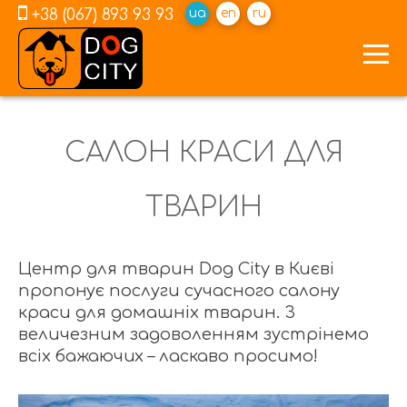
+38 (067) 893 93 93
ua
en
ru
САЛОН КРАСИ ДЛЯ
ТВАРИН
Центр для тварин Dog City в Києві
пропонує послуги сучасного салону
краси для домашніх тварин. З
величезним задоволенням зустрінемо
всіх бажаючих – ласкаво просимо!