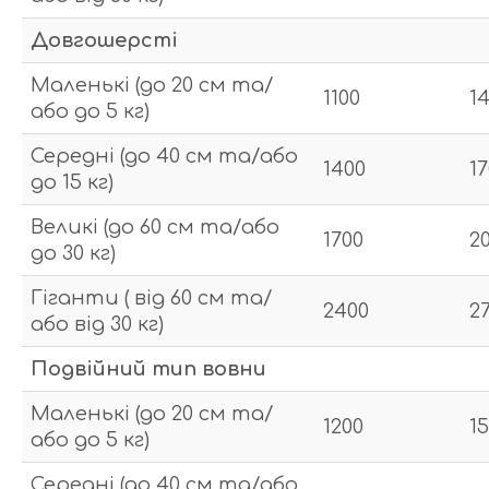
Довгошерсті
Маленькі (до 20 см та/
1100
1
або до 5 кг)
Середні (до 40 см та/або
1400
1
до 15 кг)
Великі (до 60 см та/або
1700
2
до 30 кг)
Гіганти ( від 60 см та/
2400
2
або від 30 кг)
Подвійний тип вовни
Маленькі (до 20 см та/
1200
1
або до 5 кг)
Середні (до 40 см та/або