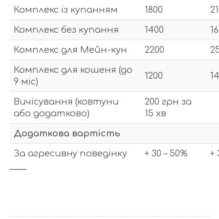
Комплекс із купанням
1800
2
Комплекс без купання
1400
1
Комплекс для Мейн-кун
2200
2
Комплекс для кошеня (до
1200
1
9 міс)
Вичісування (ковтуни
200 грн за
або додатково)
15 хв
Додаткова вартість
За агресивну поведінку
+ 30 – 50%
+ 
——