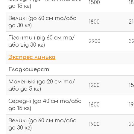
1500
1
до 15 кг)
Великі (до 60 см та/або
1800
2
до 30 кг)
Гіганти ( від 60 см та/
2900
3
або від 30 кг)
Экспрес
линька
Гладкошерсті
Маленькі (до 20 см та/
1200
1
або до 5 кг)
Середні (до 40 см та/або
1600
1
до 15 кг)
Великі (до 60 см та/або
1900
2
до 30 кг)