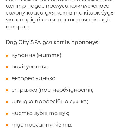
центр надає послуги комплексного
салону краси для котів та кішок будь-
яких порід бз використання фіксації
тварин.
Dog City SPA для котів пропонує:
купання (миття);
вичісування;
експрес линька;
стрижка (при необхідності);
швидка професійна сушка;
чистка зубів та вух;
підстригання кігтів.