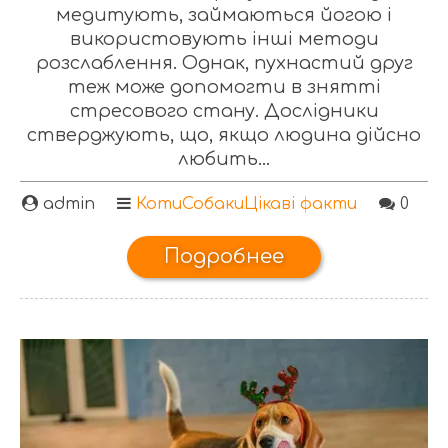
медитують, займаються йогою і
використовують інші методи
розслаблення. Однак, пухнастий друг
теж може допомогти в знятті
стресового стану. Дослідники
стверджують, що, якщо людина дійсно
любить...
admin
Коти
Собаки
Цікаві факти
0
Подробнее