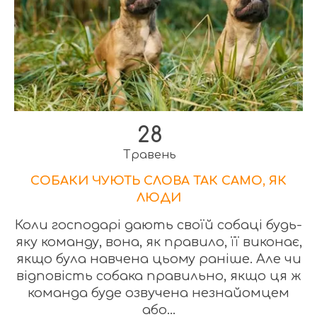
28
Травень
СОБАКИ ЧУЮТЬ СЛОВА ТАК САМО, ЯК
ЛЮДИ
Коли господарі дають своїй собаці будь-
яку команду, вона, як правило, її виконає,
якщо була навчена цьому раніше. Але чи
відповість собака правильно, якщо ця ж
команда буде озвучена незнайомцем
або...