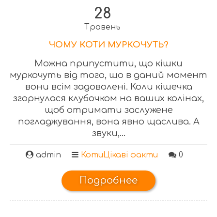
28
Травень
ЧОМУ КОТИ МУРКОЧУТЬ?
Можна припустити, що кішки
муркочуть від того, що в даний момент
вони всім задоволені. Коли кішечка
згорнулася клубочком на ваших колінах,
щоб отримати заслужене
погладжування, вона явно щаслива. А
звуки,...
admin
Коти
Цікаві факти
0
Подробнее