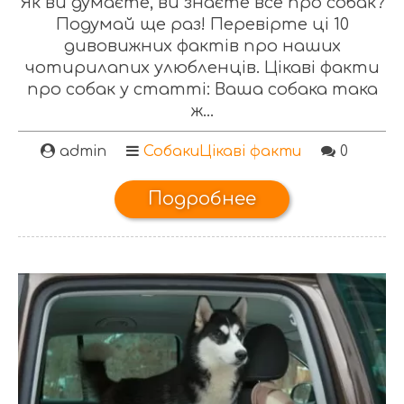
Як ви думаєте, ви знаєте все про собак?
Подумай ще раз! Перевірте ці 10
дивовижних фактів про наших
чотирилапих улюбленців. Цікаві факти
про собак у статті: Ваша собака така
ж...
admin
Собаки
Цікаві факти
0
Подробнее