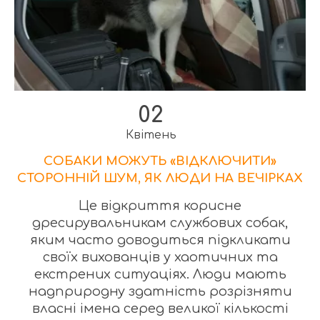
02
Квітень
СОБАКИ МОЖУТЬ «ВІДКЛЮЧИТИ»
СТОРОННІЙ ШУМ, ЯК ЛЮДИ НА ВЕЧІРКАХ
Це відкриття корисне
дресирувальникам службових собак,
яким часто доводиться підкликати
своїх вихованців у хаотичних та
екстрених ситуаціях. Люди мають
надприродну здатність розрізняти
власні імена серед великої кількості