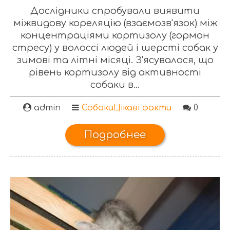
Дослідники спробували виявити
міжвидову кореляцію (взаємозв'язок) між
концентраціями кортизолу (гормон
стресу) у волоссі людей і шерсті собак у
зимові та літні місяці. З'ясувалося, що
рівень кортизолу від активності
собаки в...
admin
Собаки
Цікаві факти
0
Подробнее