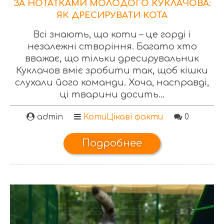
ЗА НОТАТКАМИ МОЛОДОГО КУКЛАЧОВА:
ЯК ДРЕСИРУВАТИ КОТА
Всі знають, що коти – це горді і
незалежні створіння. Багато хто
вважає, що тільки дресирувальник
Куклачов вміє зробити так, щоб кішки
слухали його команди. Хоча, насправді,
ці тварини досить...
admin
Коти
Цікаві факти
0
Подробнее