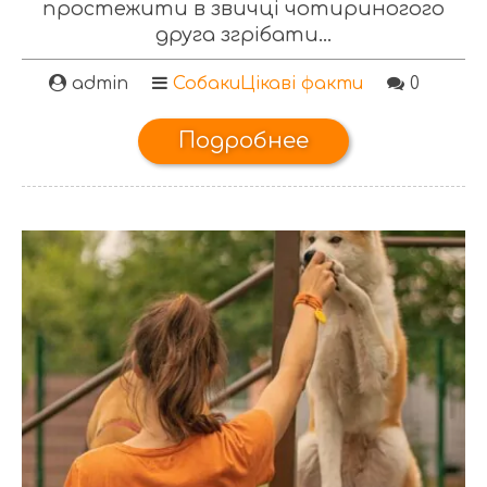
простежити в звичці чотириногого
друга згрібати...
admin
Собаки
Цікаві факти
0
Подробнее