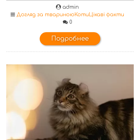
admin
Догляд за твариною
Коти
Цікаві факти
0
Подробнее