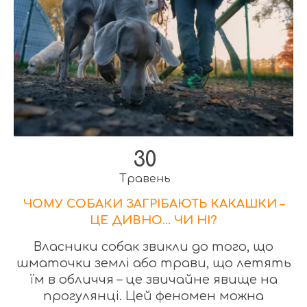
30
Травень
ЧОМУ СОБАКИ ЗАГРІБАЮТЬ КАКАШКИ –
ЦЕ ДИВНО… ЧИ НІ?
Власники собак звикли до того, що
шматочки землі або трави, що летять
їм в обличчя – це звичайне явище на
прогулянці. Цей феномен можна