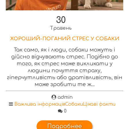
30
Травень
ХОРОШИЙ-ПОГАНИЙ СТРЕС У СОБАКИ
Так само, як і люди, собаки можуть і
дійсно відчувають стрес. Подібно до
того, як стрес може викликати у
людини почуття страху,
гіперчутливість або дратівливість, він
може зробити те ж...
admin
Важлива інформація
Собаки
Цікаві факти
0
Подробнее