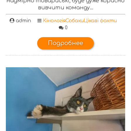
надмірно товариські, буде дуже корисно
вивчити команду...
admin
Кінологія
Собаки
Цікаві факти
0
Подробнее