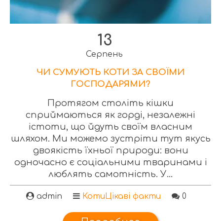
13
Серпень
ЧИ СУМУЮТЬ КОТИ ЗА СВОЇМИ
ГОСПОДАРЯМИ?
Протягом століть кішки
сприймаються як горді, незалежні
істоти, що йдуть своїм власним
шляхом. Ми можемо зустріти тут якусь
двоякість їхньої природи: вони
одночасно є соціальними тваринами і
люблять самотність. У...
admin
Коти
Цікаві факти
0