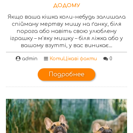
ДОДОМУ
Якщо ваша кішка коли-небудь залишала
спійману мертву мишу на ґанку, біля
порога або навіть свою улюблену
іграшку – м'яку мишку – біля ліжка або у
вашому взутті, у вас виникає...
admin
Коти
Цікаві факти
0
Подробнее