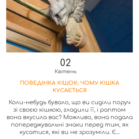
02
Квітень
ПОВЕДІНКА КІШОК: ЧОМУ КІШКА
КУСАЄТЬСЯ
Коли-небудь бувало, що ви сиділи поруч
зі своєю кішкою, гладили її, і раптом
вона вкусила вас? Можливо, вона подала
попереджувальні знаки перед тим, як
кусатися, які ви не зрозуміли. Є...