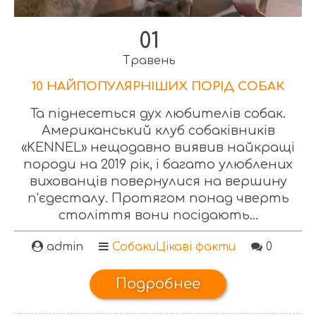
01
Травень
10 НАЙПОПУЛЯРНІШИХ ПОРІД СОБАК
Та піднесеться дух любителів собак.
Американський клуб собаківників
«KENNEL» нещодавно виявив найкращі
породи на 2019 рік, і багато улюблених
вихованців повернулися на вершину
п'єдесталу. Протягом понад чверть
століття вони посідають...
admin
Собаки
Цікаві факти
0
Подробнее