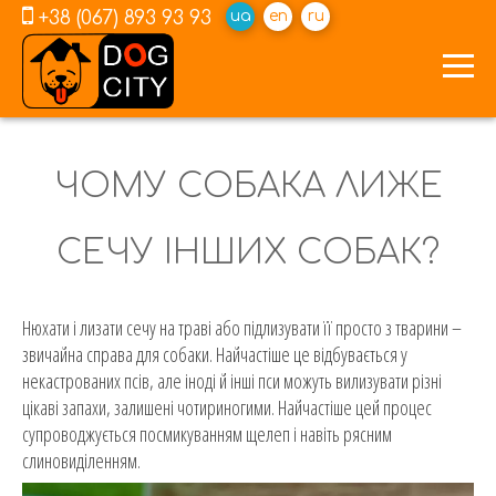
+38 (067) 893 93 93
ua
en
ru
ЧОМУ СОБАКА ЛИЖЕ
СЕЧУ ІНШИХ СОБАК?
Нюхати і лизати сечу на траві або підлизувати її просто з тварини –
звичайна справа для собаки. Найчастіше це відбувається у
некастрованих псів, але іноді й інші пси можуть вилизувати різні
цікаві запахи, залишені чотириногими. Найчастіше цей процес
супроводжується посмикуванням щелеп і навіть рясним
слиновиділенням.