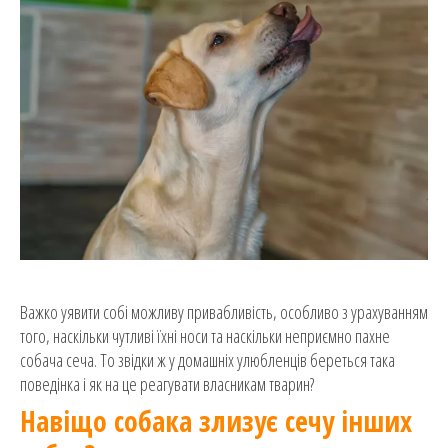
Важко уявити собі можливу привабливість, особливо з урахуванням
того, наскільки чутливі їхні носи та наскільки неприємно пахне
собача сеча. То звідки ж у домашніх улюбленців береться така
поведінка і як на це реагувати власникам тварин?
Навіщо собака злизує сечу інших