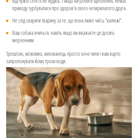
Від чужої сечі їх не нудить. І якщо ви робите щеплення, немає
приводу турбуватися про здоров’я свого чотирилапого друга.
Не слід сварити тварину за те, що вона лиже чиїсь “калюжі”.
Ваш собака вчиться, навіть якщо ви вважаєте це досить
мерзенним.
Зрештою, можливо, вихованець просто хоче пити і вам варто
запропонувати йому трохи води.