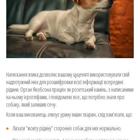
Натискання язика дозволяє вашому цуценяті використовувати свій
надпотужний нюх для розшифровки всієї інформації всередині
рідини. Орган Якобсона працює як розетський камінь, з написаними
на ньому ієрогліфами, і повідомляє все, що потрібно знати про
собаку, який залишив сечу.
Коли ваш вихованець злизує урину інших тварин, слід пам’ятати, що:
Лизати “жовту рідину” сторонніх собак для них нормально.