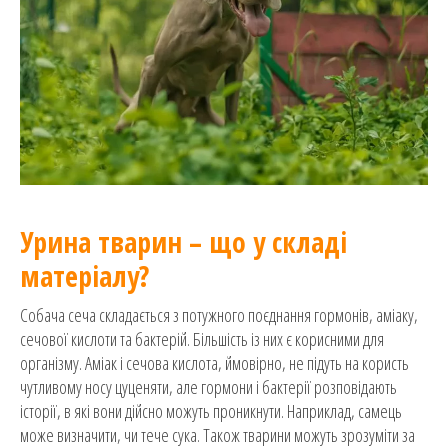
Урина тварин – що у складі
матеріалу?
Собача сеча складається з потужного поєднання гормонів, аміаку,
сечової кислоти та бактерій. Більшість із них є корисними для
організму. Аміак і сечова кислота, ймовірно, не підуть на користь
чутливому носу цуценяти, але гормони і бактерії розповідають
історії, в які вони дійсно можуть проникнути. Наприклад, самець
може визначити, чи тече сука. Також тварини можуть зрозуміти за