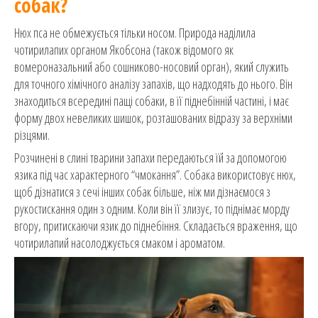
собак?
Нюх пса не обмежується тільки носом. Природа наділила
чотирилапих органом Якобсона (також відомого як
вомероназальний або сошниково-носовий орган), який служить
для точного хімічного аналізу запахів, що надходять до нього. Він
знаходиться всередині пащі собаки, в її піднебінній частині, і має
форму двох невеликих шишок, розташованих відразу за верхніми
різцями.
Розчинені в слині тварини запахи передаються їй за допомогою
язика під час характерного “чмокання”. Собака використовує нюх,
щоб дізнатися з сечі інших собак більше, ніж ми дізнаємося з
рукостискання один з одним. Коли він її злизує, то піднімає морду
вгору, притискаючи язик до піднебіння. Складається враження, що
чотирилапий насолоджується смаком і ароматом.