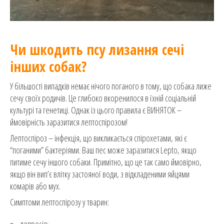
Чи шкодить псу лизання сечі
інших собак?
У більшості випадків немає нічого поганого в тому, що собака лиже
сечу своїх родичів. Це глибоко вкоренилося в їхній соціальній
культурі та генетиці. Однак із цього правила є ВИНЯТОК –
ймовірність заразитися лептоспірозом!
Лептоспіроз – інфекція, що викликається спірохетами, які є
“поганими” бактеріями. Ваш пес може заразитися Lepto, якщо
питиме сечу іншого собаки. Примітно, що це так само ймовірно,
якщо він вип’є влітку застояної води, з відкладеними яйцями
комарів або мух.
Симптоми лептоспірозу у тварин:
депресія;