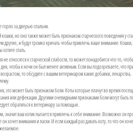
се горло за дверью спальни.
кошки, но оно также может быть признаком старческого поведения у ста
 другие, и будут громко кричать чтобы привлечь ваше внимание. Кошки, 
 хотите спать.
 не относятся к старческой слабости, то может понадобится что-то, чтоб
 дня, чтобы к ночи он был менее активным. Если вы подозреваете, что п
возрастом, то обсудите с вашим ветеринаром какие добавки, лекарства,
лему.
 дня, это может быть признаком боли. Коты которые плачут во время посещ
кания или дефекации. Другими очевидными признаками боли могут быть п
ледует обратиться к ветеринару за помощью.
, значит ваш котик пытается привлечь к себе внимание. Возможно он пр
 он хочет внимания и ласки. И если каждый раз давать коту, то что он хочет
 желаемое.