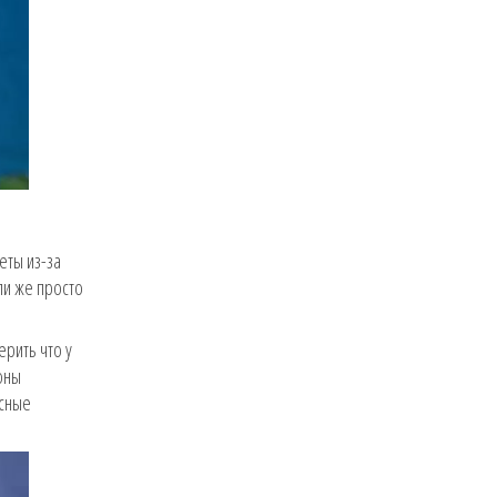
еты из-за
ли же просто
ерить что у
оны
асные