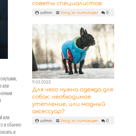
советы специалистов
admin
Уход за питомцем
0
ронутыми,
11.03.2022
в или
Для чего нужна одежда для
 разным
собак: необходимое
и
утепление, или модный
аксессуар?
й или
admin
Уход за питомцем
0
лго и обычно
окоить и