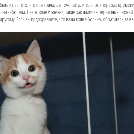
быть из-за того, что она кричала в течение длительного периода времени
 она заболела. Некоторые болезни, такие как наличие червячных червей 
о-другому. Если вы подозреваете, что ваша кошка больна, обратитесь за 