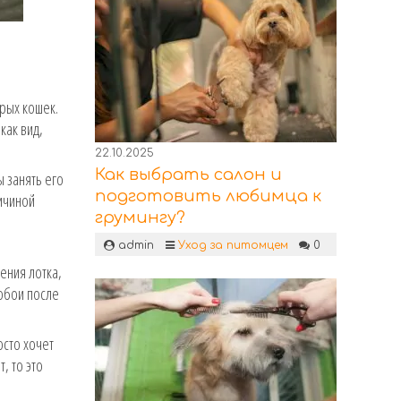
рых кошек.
как вид,
22.10.2025
Как выбрать салон и
ы занять его
подготовить любимца к
ричиной
грумингу?
admin
Уход за питомцем
0
ения лотка,
обои после
осто хочет
, то это