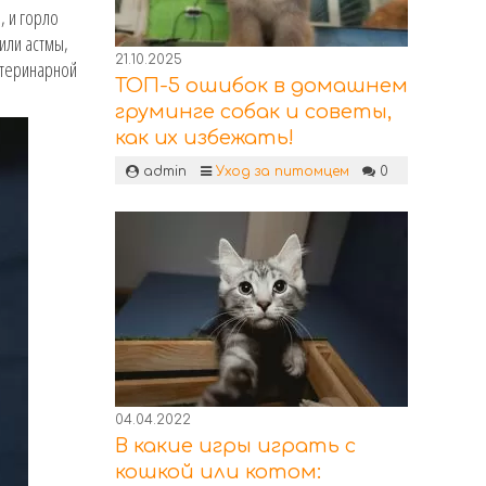
, и горло
или астмы,
21.10.2025
ветеринарной
ТОП-5 ошибок в домашнем
груминге собак и советы,
как их избежать!
admin
Уход за питомцем
0
04.04.2022
В какие игры играть с
кошкой или котом: