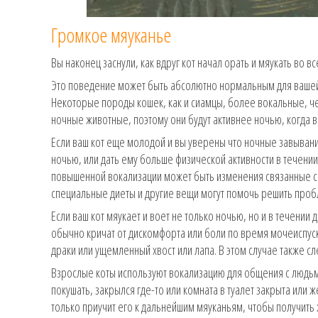
Громкое мяуканье
Вы наконец заснули, как вдруг кот начал орать и мяукать во в
Это поведение может быть абсолютно нормальным для вашей 
Некоторые породы кошек, как и сиамцы, более вокальные, чем
ночные животные, поэтому они будут активнее ночью, когда вы
Если ваш кот еще молодой и вы уверены что ночные завывания
ночью, или дать ему больше физической активности в течении
повышенной вокализации может быть изменения связанные с 
специальные диеты и другие вещи могут помочь решить проб
Если ваш кот мяукает и воет не только ночью, но и в течении
обычно кричат от дискомфорта или боли по время мочеиспус
драки или ущемленный хвост или лапа. В этом случае также с
Взрослые коты используют вокализацию для общения с людьми
покушать, закрылся где-то или комната в туалет закрыта или же
только приучит его к дальнейшим мяуканьям, чтобы получить