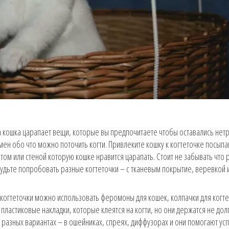
а кошка царапает вещи, которые вы предпочитаете чтобы оставались нет
ен обо что можно поточить когти. Привлеките кошку к когтеточке посыпа
ом или стеной которую кошке нравится царапать. Стоит не забывать что
будьте попробовать разные когтеточки – с тканевым покрытие, веревкой 
когтеточки можно использовать феромоны для кошек, колпачки для когте
 пластиковые накладки, которые клеятся на когти, но они держатся не до
разных вариантах – в ошейниках, спреях, диффузорах и они помогают усп