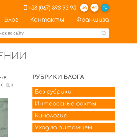
+38 (067) 893 93 93
ua
en
ru
Блог
Контакты
Франшиза
ЕНИИ
ние.
РУБРИКИ БЛОГА
, но, к
Без рубрики
Интересные факты
Кинология
Уход за питомцем