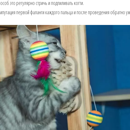
особ это регулярно стричь и подпиливать когти.
ампутация первой фаланги каждого пальца и после проведения обратно у