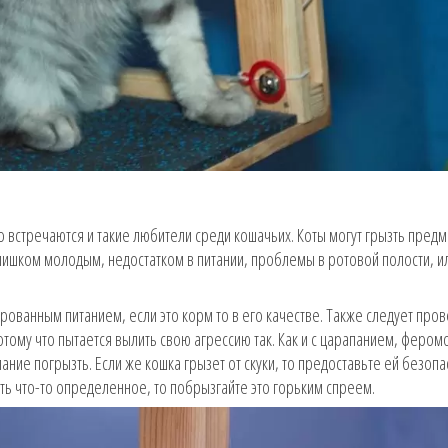
о встречаются и такие любители среди кошачьих. Коты могут грызть предм
и слишком молодым, недостатком в питании, проблемы в ротовой полости, и
ованным питанием, если это корм то в его качестве. Также следует пров
потому что пытается вылить свою агрессию так. Как и с царапанием, фером
ние погрызть. Если же кошка грызет от скуки, то предоставьте ей безоп
тить что-то определенное, то побрызгайте это горьким спреем.