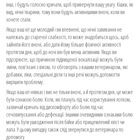
інші, і будуть голосно кричати, щоб привернути вашу увагу. Кішки, як
вид, нічні тварини, тому вони будуть активнішими вночі, коли ви
хочете спати.
Якщо ваш кіт ще молодий і ви впевнені, що нічні завивання не
належать до старечої слабкості, то може знадобиться щось, щоб
зайняти його вночі, або дати йому більше фізичної активності
протягом дня, щоб до ночі він був менш активним. Якщо ви
підозрюєте, що причиною підвищеної вокалізації можуть бути
зміни, пов’язані з віком, то обговоріть з вашим ветеринаром, які
добавки, ліки, спеціальні дієти та інші речі можуть допомогти
вирішити проблему.
Якщо ваш кіт нявкає і виє не тільки вночі, а й протягом дня, це може
бути ознакою болю. Коти, які плачуть під час користування лотком,
зазвичай кричать від дискомфорту або болю під час
сечовипускання або дефекації. Іншими очевидними ознаками болю
можуть бути ушкодження після бійки або прищемлений хвіст чи
лапа. У цьому випадку також слід звернутися до ветеринара по
допомогу.