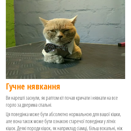
Гучне нявкання
Ви нарешті заснули, як раптом кіт почав кричати і нявкати на все
горло за дверима спальні.
Ця поведінка може бути абсолютно нормальною для вашої кішки,
але вона також може бути ознакою старечої поведінки у літніх
кішок. Деякі породи кішок, як наприклад сіамці, більш вокальні, ніж