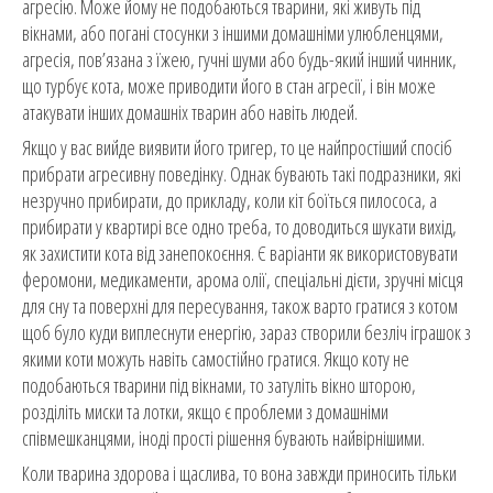
агресію. Може йому не подобаються тварини, які живуть під
вікнами, або погані стосунки з іншими домашніми улюбленцями,
агресія, пов’язана з їжею, гучні шуми або будь-який інший чинник,
що турбує кота, може приводити його в стан агресії, і він може
атакувати інших домашніх тварин або навіть людей.
Якщо у вас вийде виявити його тригер, то це найпростіший спосіб
прибрати агресивну поведінку. Однак бувають такі подразники, які
незручно прибирати, до прикладу, коли кіт боїться пилососа, а
прибирати у квартирі все одно треба, то доводиться шукати вихід,
як захистити кота від занепокоєння. Є варіанти як використовувати
феромони, медикаменти, арома олії, спеціальні дієти, зручні місця
для сну та поверхні для пересування, також варто гратися з котом
щоб було куди виплеснути енергію, зараз створили безліч іграшок з
якими коти можуть навіть самостійно гратися. Якщо коту не
подобаються тварини під вікнами, то затуліть вікно шторою,
розділіть миски та лотки, якщо є проблеми з домашніми
співмешканцями, іноді прості рішення бувають найвірнішими.
Коли тварина здорова і щаслива, то вона завжди приносить тільки