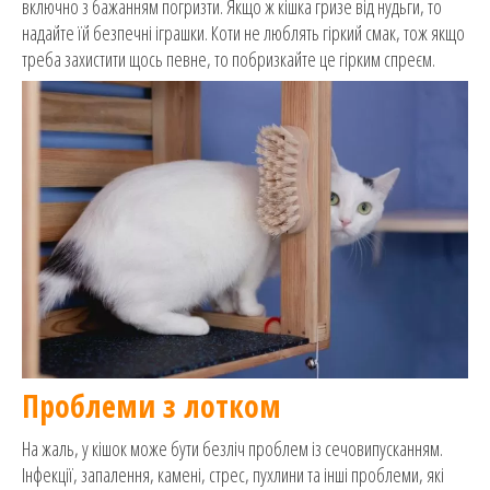
включно з бажанням погризти. Якщо ж кішка гризе від нудьги, то
надайте їй безпечні іграшки. Коти не люблять гіркий смак, тож якщо
треба захистити щось певне, то побризкайте це гірким спреєм.
Проблеми з лотком
На жаль, у кішок може бути безліч проблем із сечовипусканням.
Інфекції, запалення, камені, стрес, пухлини та інші проблеми, які