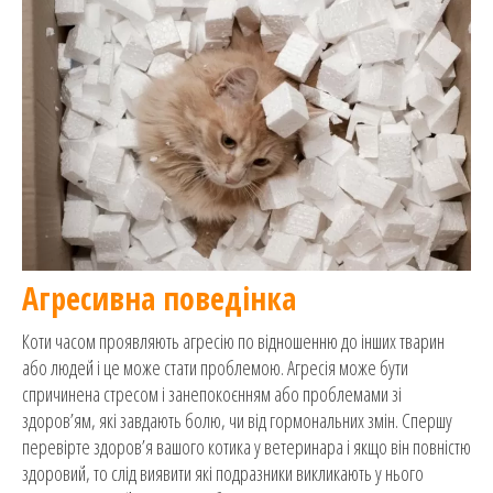
Агресивна поведінка
Коти часом проявляють агресію по відношенню до інших тварин
або людей і це може стати проблемою. Агресія може бути
спричинена стресом і занепокоєнням або проблемами зі
здоров’ям, які завдають болю, чи від гормональних змін. Спершу
перевірте здоров’я вашого котика у ветеринара і якщо він повністю
здоровий, то слід виявити які подразники викликають у нього