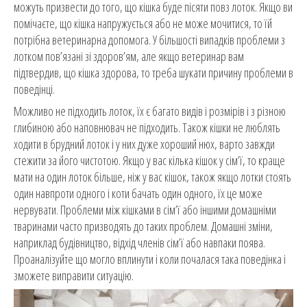
можуть призвести до того, що кішка буде пісяти повз лоток. Якщо ви
помічаєте, що кішка напружується або не може мочитися, то їй
потрібна ветеринарна допомога. У більшості випадків проблеми з
лотком пов’язані зі здоров’ям, але якщо ветеринар вам
підтвердив, що кішка здорова, то треба шукати причину проблеми в
поведінці.
Можливо не підходить лоток, їх є багато видів і розмірів і з різною
глибиною або наповнювач не підходить. Також кішки не люблять
ходити в брудний лоток і у них дуже хороший нюх, варто завжди
стежити за його чистотою. Якщо у вас кілька кішок у сім’ї, то краще
мати на один лоток більше, ніж у вас кішок, також якщо лотки стоять
один навпроти одного і коти бачать один одного, їх це може
нервувати. Проблеми між кішками в сім’ї або іншими домашніми
тваринами часто призводять до таких проблем. Домашні зміни,
наприклад будівництво, відхід членів сім’ї або навпаки поява.
Проаналізуйте що могло вплинути і коли почалася така поведінка і
зможете виправити ситуацію.