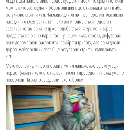
Якщо кішка наполегливо продовжує дерти меблі, то крім кігтеточки
можна використовувати феромони для кішок, накладки на кігті або
регулярно стригти кігті. Накладки для кігтів – це невеликі пластикові
насадки, які клеяться на кігті, але вони тримаються недовго і
зазвичай котам вони не дуже подобаються. Феромони зараз
продаються в різних варіантах – у нашийниках, спреях, дифузорах, і
вони допомагають заспокоїти і прибрати тривогу, але вони досить
дорогі. Найпростіший спосіб це регулярно стригти і підпилювати
кігті.
Можливо, ви чули про операцію «м’які лапки», але це ампутація
першої фаланги кожного пальця, і після її проведення назад уже не
повернеш. Чи варто завдавати такого болю?