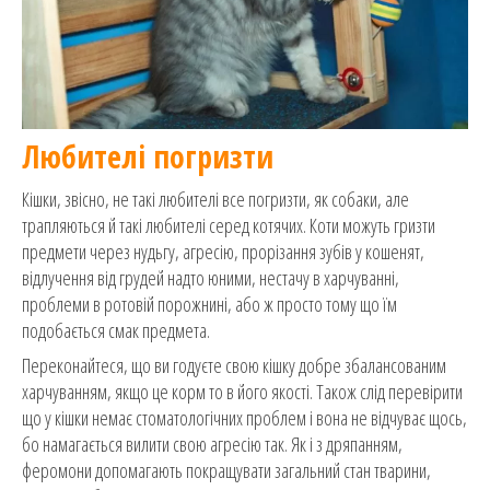
Любителі погризти
Кішки, звісно, не такі любителі все погризти, як собаки, але
трапляються й такі любителі серед котячих. Коти можуть гризти
предмети через нудьгу, агресію, прорізання зубів у кошенят,
відлучення від грудей надто юними, нестачу в харчуванні,
проблеми в ротовій порожнині, або ж просто тому що їм
подобається смак предмета.
Переконайтеся, що ви годуєте свою кішку добре збалансованим
харчуванням, якщо це корм то в його якості. Також слід перевірити
що у кішки немає стоматологічних проблем і вона не відчуває щось,
бо намагається вилити свою агресію так. Як і з дряпанням,
феромони допомагають покращувати загальний стан тварини,