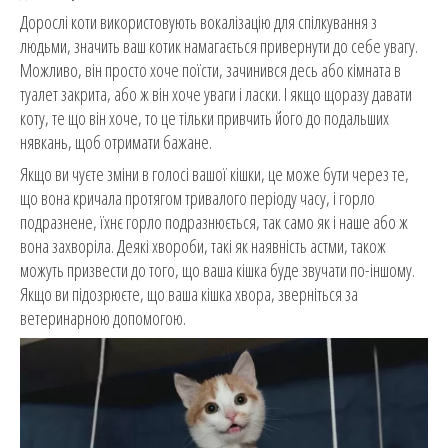
Дорослі коти використовують вокалізацію для спілкування з
людьми, значить ваш котик намагається привернути до себе увагу.
Можливо, він просто хоче поїсти, зачинився десь або кімната в
туалет закрита, або ж він хоче уваги і ласки. І якщо щоразу давати
коту, те що він хоче, то це тільки привчить його до подальших
нявкань, щоб отримати бажане.
Якщо ви чуєте зміни в голосі вашої кішки, це може бути через те,
що вона кричала протягом тривалого періоду часу, і горло
подразнене, їхнє горло подразнюється, так само як і наше або ж
вона захворіла. Деякі хвороби, такі як наявність астми, також
можуть призвести до того, що ваша кішка буде звучати по-іншому.
Якщо ви підозрюєте, що ваша кішка хвора, зверніться за
ветеринарною допомогою.