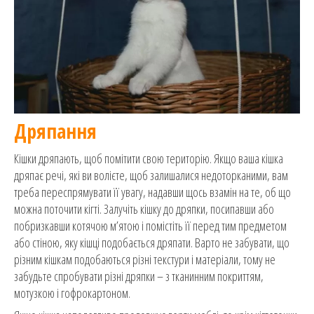
Дряпання
Кішки дряпають, щоб помітити свою територію. Якщо ваша кішка
дряпає речі, які ви волієте, щоб залишалися недоторканими, вам
треба переспрямувати її увагу, надавши щось взамін на те, об що
можна поточити кігті. Залучіть кішку до дряпки, посипавши або
побризкавши котячою м’ятою і помістіть її перед тим предметом
або стіною, яку кішці подобається дряпати. Варто не забувати, що
різним кішкам подобаються різні текстури і матеріали, тому не
забудьте спробувати різні дряпки – з тканинним покриттям,
мотузкою і гофрокартоном.