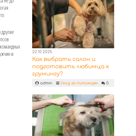
ка не до
могая
это
м другие
 псов
екомандных
22.10.2025
ужчин и
Как выбрать салон и
подготовить любимца к
грумингу?
admin
Уход за питомцем
0