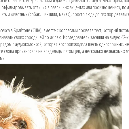
сти от нашего возраста, пола и даже социального статуса. Некоторый, по
 отфильтровывать отличия в различных акцентах или произношениях, по
ть и животных (собак, шиншилл, макак), просто люди до сих пор делали 
ссекса в Брайтоне (США), вместе с коллегами провела тест, который пото
знавать своих сородичей по их лаю. Исследователи засняли на видео 42-х
и рядом с аудиоколонкой, которая воспроизводила шесть односложных, н
 Все слова произносили не владельцы питомцев, а несколько незнакомых м
ми.