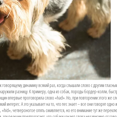
 говорящему динамику всякий раз, когда слышали слово с другим гласным
бнаружили разницу. К примеру, одна из собак, породы бордер-колли, быст
енщин впервые проговорила слово «had». Но, при повторении этого же сл
 интерес. А это указывает на то, что пес знает – все они говорят одно и 
 «hid», четвероногое опять оживляется, но его внимание тут же перекл
и, эти реакции предполагают, что собаки узнают слова независимо от гов