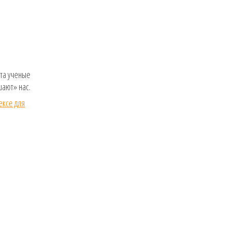
ста ученые
шают» нас.
ексе для