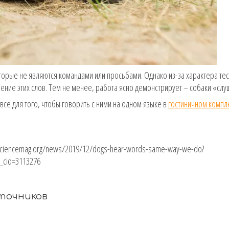
оторые не являются командами или просьбами. Однако из-за характера те
ение этих слов. Тем не менее, работа ясно демонстрирует – собаки «слу
все для того, чтобы говорить с ними на одном языке в
гостиничном компл
.sciencemag.org/news/2019/12/dogs-hear-words-same-way-we-do?
_cid=3113276
сточников