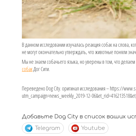
В данном исследовании изучалась реакция собак на слова, к
не могут окончательно утверждать, что животные поняли знач
Мы не знаем собачьего языка, но уверены в том, что делаем 
собак
Дог Сити.
Переведено Dog City. оригинал исследования – https://www
utm_campaign=news_weekly_2019-12-06&et_rid=416213518&et
Добавьте Dog City в список ваших и
Telegram
Youtube