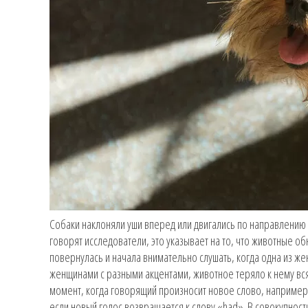
Собаки наклоняли уши вперед или двигались по направлению к
говорят исследователи, это указывает на то, что животные о
повернулась и начала внимательно слушать, когда одна из ж
женщинами с разными акцентами, животное теряло к нему всякий
момент, когда говорящий произносит новое слово, например,
если новый голос возвращается к слову «had». В совокупност