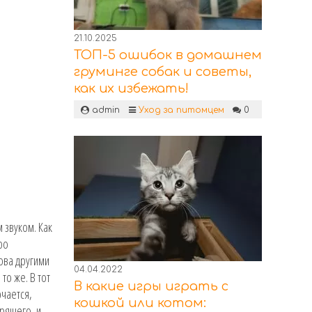
21.10.2025
ТОП-5 ошибок в домашнем
груминге собак и советы,
как их избежать!
admin
Уход за питомцем
0
 звуком. Как
ро
ова другими
04.04.2022
то же. В тот
В какие игры играть с
ючается,
кошкой или котом:
орящего, и