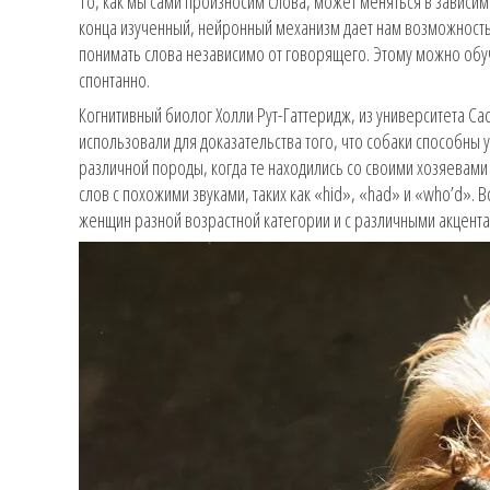
То, как мы сами произносим слова, может меняться в зависимо
конца изученный, нейронный механизм дает нам возможность
понимать слова независимо от говорящего. Этому можно обучи
спонтанно.
Когнитивный биолог Холли Рут-Гаттеридж, из университета Са
использовали для доказательства того, что собаки способны у
различной породы, когда те находились со своими хозяевам
слов с похожими звуками, таких как «hid», «had» и «who’d».
женщин разной возрастной категории и с различными акцента