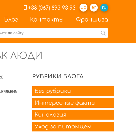
+38 (067) 893 93 93
ua
en
ru
Блог
Контакты
Франшиза
АК ЛЮДИ
ес
РУБРИКИ БЛОГА
никальным
Без рубрики
Интересные факты
Кинология
Уход за питомцем