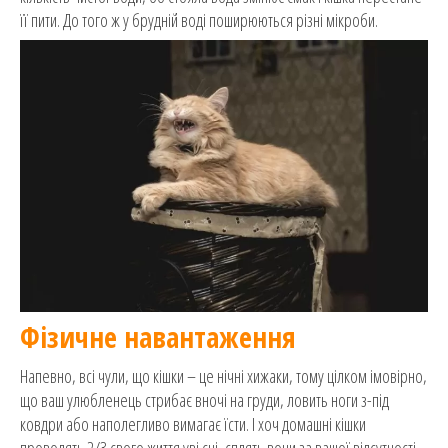
її пити. До того ж у брудній воді поширюються різні мікроби.
Фізичне навантаження
Напевно, всі чули, що кішки – це нічні хижаки, тому цілком імовірно,
що ваш улюбленець стрибає вночі на груди, ловить ноги з-під
ковдри або наполегливо вимагає їсти. І хоч домашні кішки
проводять 2/3 свого життя уві сні, сплять вони за вашої відсутності,