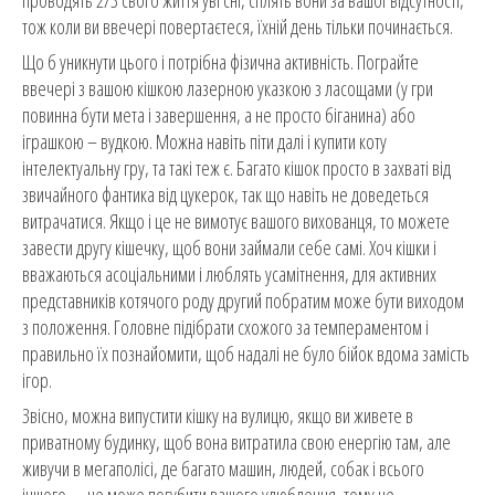
тож коли ви ввечері повертаєтеся, їхній день тільки починається.
Що б уникнути цього і потрібна фізична активність. Пограйте
ввечері з вашою кішкою лазерною указкою з ласощами (у гри
повинна бути мета і завершення, а не просто біганина) або
іграшкою – вудкою. Можна навіть піти далі і купити коту
інтелектуальну гру, та такі теж є. Багато кішок просто в захваті від
звичайного фантика від цукерок, так що навіть не доведеться
витрачатися. Якщо і це не вимотує вашого вихованця, то можете
завести другу кішечку, щоб вони займали себе самі. Хоч кішки і
вважаються асоціальними і люблять усамітнення, для активних
представників котячого роду другий побратим може бути виходом
з положення. Головне підібрати схожого за темпераментом і
правильно їх познайомити, щоб надалі не було бійок вдома замість
ігор.
Звісно, можна випустити кішку на вулицю, якщо ви живете в
приватному будинку, щоб вона витратила свою енергію там, але
живучи в мегаполісі, де багато машин, людей, собак і всього
іншого, – це може погубити вашого улюбленця, тому не