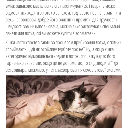
аміак однаково має властивість накопичуватися, і тварина може
відмовитися ходити в лоток з запахом, тоді варто повністю замінити
весь наповнювач, добре його очистити і промити. Для зручності і
швидкості заміни наповнювача, можна використовувати спеціальні
пакети для лотка, які ви можете купити в зоомагазині.
Кішки часто спостерігають за процесом прибирання лотка, оскільки
сприймають ці дії як особливу турботу про неї. Ну, а якщо кішка
категорично відмовляється ходити в лоток, спочатку варто його
гарненько вичистити, якщо це не допомогло, то слід зводити її до
ветеринара, можливо, у неї є захворювання сечостатевої системи.