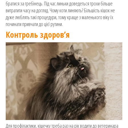
братися за гребінець. Під час линьки доведеться трохи більше
витратити часу на догляд. Чому коти линяють? Більшість кішок не
дуже люблять такі процедури, тому краще з маленького віку їх
починати привчати до цієї рутини.
Контроль здоров’я
Для профілактики, кішечку треба раз на рік водити до ветеринара