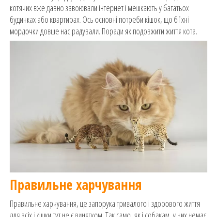
котячих вже давно завоювали інтернет і мешкають у багатьох
будинках або квартирах. Ось основні потреби кішок, що б їхні
мордочки довше нас радували. Поради як подовжити життя кота.
Правильне харчування
Правильне харчування, це запорука тривалого і здорового життя
для всіх і кішки тут не є винятком. Так само, як і собакам, у них немає