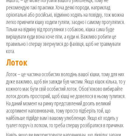
рекомендую такі практики. Хоча деякі породи, наприклад
орієнтальні або російські, відмінно ходять на повідку, тож можна
легко привчити кішку ходити гуляти, заодно і самому прогулятися.
Тільки на відміну від прогулянки з собакою, кішка сама буде
вирішувати куди вона хоче піти, а куди ні. Важливо робити це
правильно і спершу звернутися до фахівця, щоб не травмувати
кота.
Лоток
Лоток – це частина особистих володінь вашої кішки, тому для них
дуже важливо, щоб він завжди був чистим. Якщо кішок кілька, то у
кожного має бути свій особистий лоток. Обов’язково вибирайте
лоток досить просторий, щоб кішці не довелося в ньому тулитися.
На даний момент на ринку представлений досить великий
асортимент наповнювачів, тому просто підберіть той, що
найбільше підійде вам і вашому улюбленцю. Якщо кіт ходить у
туалет поруч із лотком, то треба спершу розібратися в причинах.
Навіть якщо ви використовуєте наповнювач, що ліквідує запахи,