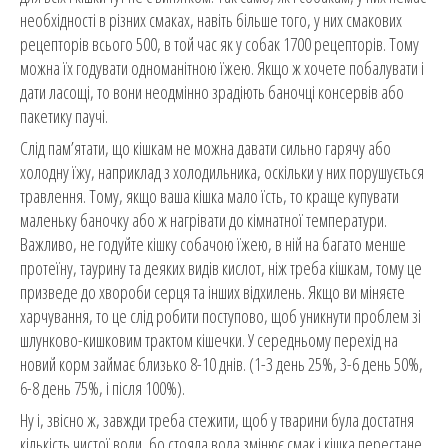
необхідності в різних смаках, навіть більше того, у них смакових
рецепторів всього 500, в той час як у собак 1700 рецепторів. Тому
можна їх годувати одноманітною їжею. Якщо ж хочете побалувати і
дати ласощі, то вони неодмінно зрадіють баночці консервів або
пакетику паучі.
Слід пам’ятати, що кішкам не можна давати сильно гарячу або
холодну їжу, наприклад з холодильника, оскільки у них порушується
травлення. Тому, якщо ваша кішка мало їсть, то краще купувати
маленьку баночку або ж нагрівати до кімнатної температури.
Важливо, не годуйте кішку собачою їжею, в ній на багато менше
протеїну, таурину та деяких видів кислот, ніж треба кішкам, тому це
призведе до хвороби серця та інших відхилень. Якщо ви міняєте
харчування, то це слід робити поступово, щоб уникнути проблем зі
шлунково-кишковим трактом кішечки. У середньому перехід на
новий корм займає близько 8-10 днів. (1-3 день 25%, 3-6 день 50%,
6-8 день 75%, і після 100%).
Ну і, звісно ж, завжди треба стежити, щоб у тварини була достатня
кількість чистої води, бо стояла вода змінює смак і кішка перестане