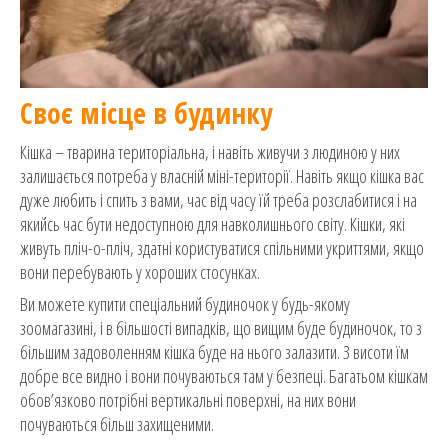
Своє місце в будинку
Кішка – тварина територіальна, і навіть живучи з людиною у них
залишається потреба у власній міні-території. Навіть якщо кішка вас
дуже любить і спить з вами, час від часу їй треба розслабитися і на
якийсь час бути недоступною для навколишнього світу. Кішки, які
живуть пліч-о-пліч, здатні користуватися спільними укриттями, якщо
вони перебувають у хороших стосунках.
Ви можете купити спеціальний будиночок у будь-якому
зоомагазині, і в більшості випадків, що вищим буде будиночок, то з
більшим задоволенням кішка буде на нього залазити. З висоти їм
добре все видно і вони почуваються там у безпеці. Багатьом кішкам
обов’язково потрібні вертикальні поверхні, на них вони
почуваються більш захищеними.