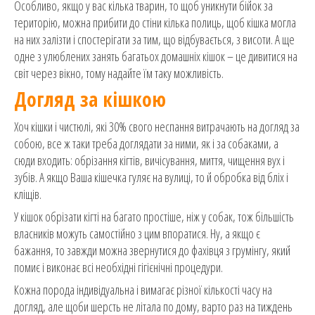
Особливо, якщо у вас кілька тварин, то щоб уникнути бійок за
територію, можна прибити до стіни кілька полиць, щоб кішка могла
на них залізти і спостерігати за тим, що відбувається, з висоти. А ще
одне з улюблених занять багатьох домашніх кішок – це дивитися на
світ через вікно, тому надайте їм таку можливість.
Догляд за кішкою
Хоч кішки і чистюлі, які 30% свого неспання витрачають на догляд за
собою, все ж таки треба доглядати за ними, як і за собаками, а
сюди входить: обрізання кігтів, вичісування, миття, чищення вух і
зубів. А якщо Ваша кішечка гуляє на вулиці, то й обробка від бліх і
кліщів.
У кішок обрізати кігті на багато простіше, ніж у собак, тож більшість
власників можуть самостійно з цим впоратися. Ну, а якщо є
бажання, то завжди можна звернутися до фахівця з грумінгу, який
помиє і виконає всі необхідні гігієнічні процедури.
Кожна порода індивідуальна і вимагає різної кількості часу на
догляд, але щоби шерсть не літала по дому, варто раз на тиждень