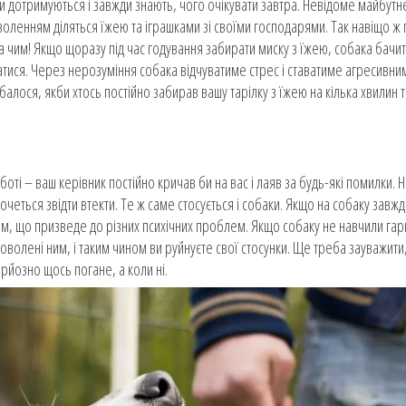
и дотримуються і завжди знають, чого очікувати завтра. Невідоме майбутнє 
доволенням діляться їжею та іграшками зі своїми господарями. Так навіщо 
 за чим! Якщо щоразу під час годування забирати миску з їжею, собака бачи
атися. Через нерозуміння собака відчуватиме стрес і ставатиме агресивни
алося, якби хтось постійно забирав вашу тарілку з їжею на кілька хвилин т
оті – ваш керівник постійно кричав би на вас і лаяв за будь-які помилки. 
очеться звідти втекти. Те ж саме стосується і собаки. Якщо на собаку завжд
ним, що призведе до різних психічних проблем. Якщо собаку не навчили га
адоволені ним, і таким чином ви руйнуєте свої стосунки. Ще треба зауважит
ерйозно щось погане, а коли ні.