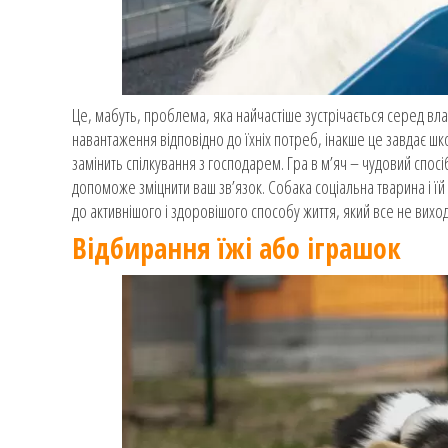
Це, мабуть, проблема, яка найчастіше зустрічається серед вла
навантаження відповідно до їхніх потреб, інакше це завдає шко
замінить спілкування з господарем. Гра в м’яч – чудовий спос
допоможе зміцнити ваш зв’язок. Собака соціальна тварина і ї
до активнішого і здоровішого способу життя, який все не вихо
Відбирання їжі або іграшок