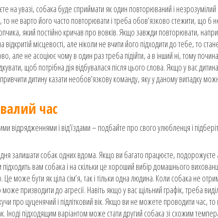
єте на увазі, собака буде сприймати як один повторюваний і незрозумілий 
в, то не варто його часто повторювати і треба обов’язково стежити, що б н
лопчика, який постійно кричав про вовків. Якщо завжди повторювати, напри
 відкритій місцевості, але ніколи не вчити його підходити до тебе, то стан
во, але не асоціює чому в один раз треба підійти, а в інший ні, тому почин
дкувати, щоб потрібна дія відбувалася після цього слова. Якщо у вас дитина
привчити дитину казати необов’язкову команду, яку у даному випадку мож
ивалий час
ми відрядженнями і від’їздами – подбайте про свого улюбленця і підбері
 дня залишати собак одних вдома. Якщо ви багато працюєте, подорожуєте
и підходить вам собака і на скільки це хороший вибір домашнього вихованц
 Це може бути як ціла сім’я, так і тільки одна людина. Коли собака не отри
то може призводити до агресії. Навіть якщо у вас щільний графік, треба виді
кажучи про цуценячий і підлітковий вік. Якщо ви не можете проводити час, т
ак. Іноді підходящим варіантом може стати другий собака зі схожим темпе