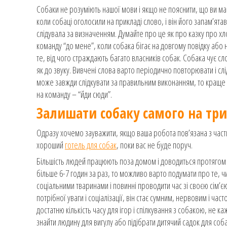
Собаки не розуміють нашої мови і якщо не пояснити, що ви ма
коли собаці оголосили на прикладі слово, і він його запам’ята
слідувала за визначенням. Думайте про це як про казку про х
команду “до мене”, коли собака бігає на довгому повідку або на
те, від чого страждають багато власників собак. Собака чує сло
як до звуку. Вивчені слова варто періодично повторювати і слі
може завжди слідкувати за правильним виконанням, то краще 
на команду – “йди сюди”.
Залишати собаку самого на тр
Одразу хочемо зауважити, якщо ваша робота пов’язана з части
хороший
готель для собак
, поки вас не буде поруч.
Більшість людей працюють поза домом і доводиться протягом
більше 6-7 годин за раз, то можливо варто подумати про те, ч
соціальними тваринами і повинні проводити час зі своєю сім’єю.
потрібної уваги і соціалізації, він стає сумним, нервовим і час
достатню кількість часу для ігор і спілкування з собакою, не 
знайти людину для вигулу або підібрати дитячий садок для соб