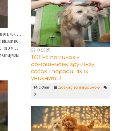
ню кількість
і ніколи не
о того ж це
22.10.2025
им стимулом
ТОП-5 помилок у
домашньому грумінгу
собак і поради, як їх
уникнути!
admin
Догляд за твариною
3