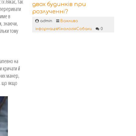
їх лякає, так
двох будинків при
ж переривати
розлученні?
тиме в
admin
Важлива
м, знаючи,
інформація
Кінологія
Собаки
0
ільки тому
Напевно на
и кричати й
рних манер,
и, що якщо