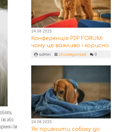
24.08.2025
Конференція P2P FORUM:
чому це важливо і корисно
admin
Uncategorized
0
роблять
 їжі або
24.08.2025
ріння і їм
Як привчити собаку до