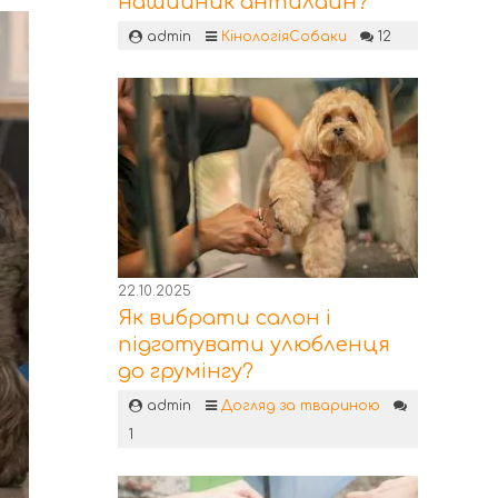
нашийник антилайн?
admin
Кінологія
Собаки
12
22.10.2025
Як вибрати салон і
підготувати улюбленця
до грумінгу?
admin
Догляд за твариною
1