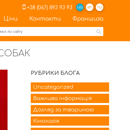
+38 (067) 893 93 93
ua
en
ru
Ціни
Контакти
Франшиза
 СОБАК
РУБРИКИ БЛОГА
Uncategorized
Важлива інформація
Догляд за твариною
Кінологія