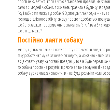
простіше живеться, коли є чітко встановлені правила, яких вон
само як і людей. Собаки, які знають правила в будинку, із за
їжу і забирати миску від собаки? Відповідь тільки одна – нема
господарі злісного забіяку, якому просто подобається познущ
що його завжди переривають і заважають їсти. А вам би сподоб
що він це може?
Постійно лаяти собаку
Уявіть, що прийшовши на нову роботу і отримуючи ввідні по роб
таку роботу нікому не захочеться ходити, а можливо навіть зах
акцентувати увагу на поганій поведінці, то він буде переляка
то собака просто не розуміє, від чого ви так засмучені й не з
собаку в усіх випадках сварити, він не буде розуміти коли це с