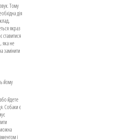
звук. Тому
еобхідна дія
клад,
еться якраз
ає ставитися
, яка не
на замінити
ть йому
 або йдете
я. Собаки є
мує
лити
о можна
раментом і