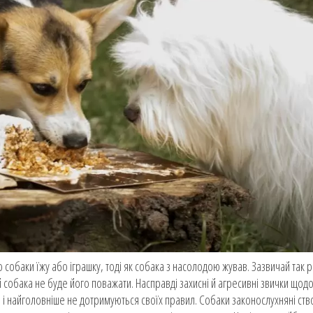
 собаки їжу або іграшку, тоді як собака з насолодою жував. Зазвичай так 
й собака не буде його поважати. Насправді захисні й агресивні звички щодо
і найголовніше не дотримуються своїх правил. Собаки законослухняні ство