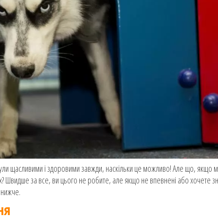
були щасливими і здоровими завжди, наскільки це можливо! Але що, якщо 
х? Швидше за все, ви цього не робите, але якщо не впевнені або хочете з
 нижче.
ня