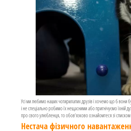
Усі ми любимо наших чотирилапих друзів і хочемо що б вони 
і не спеціально робимо їх нещасними або пригнічуємо їхній ду
про свого улюбленця, то обов’язково ознайомтеся зі списком
Нестача фізичного навантажен