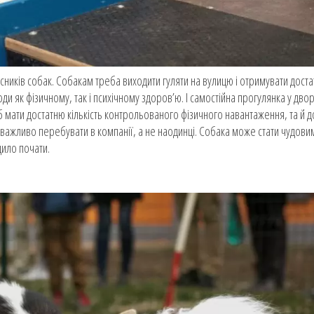
сників собак. Собакам треба виходити гуляти на вулицю і отримувати достат
ди як фізичному, так і психічному здоров’ю. І самостійна прогулянка у двор
іб мати достатню кількість контрольованого фізичного навантаження, та й д
й важливо перебувати в компанії, а не наодинці. Собака може стати чудов
дило почати.