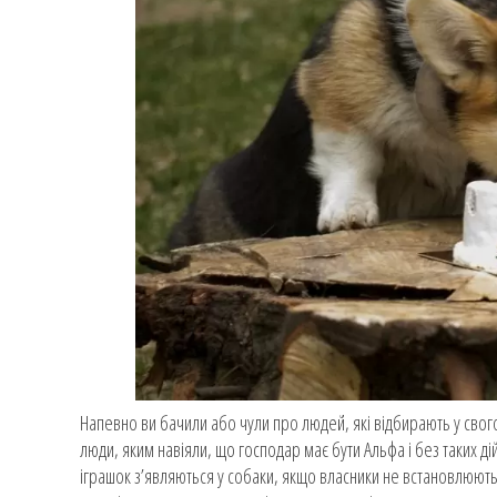
Напевно ви бачили або чули про людей, які відбирають у свого
люди, яким навіяли, що господар має бути Альфа і без таких ді
іграшок з’являються у собаки, якщо власники не встановлюють 