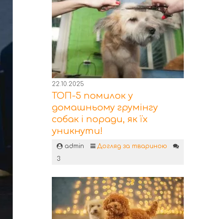
22.10.2025
ТОП-5 помилок у
домашньому грумінгу
собак і поради, як їх
уникнути!
admin
Догляд за твариною
3