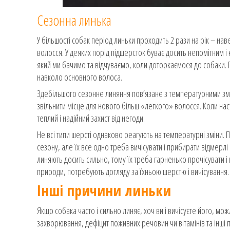
Сезонна линька
У більшості собак період линьки проходить 2 рази на рік – нав
волосся. У деяких порід підшерсток буває досить непомітним і 
який ми бачимо та відчуваємо, коли доторкаємося до собаки. 
навколо основного волоса.
Здебільшого сезонне линяння пов’язане з температурними змі
звільнити місце для нового більш «легкого» волосся. Коли нас
теплий і надійний захист від негоди.
Не всі типи шерсті однаково реагують на температурні зміни. 
сезону, але їх все одно треба вичісувати і прибирати відмерлі
линяють досить сильно, тому їх треба гарненько прочісувати і п
природи, потребують догляду за їхньою шерстю і вичісування.
Інші причини линьки
Якщо собака часто і сильно линяє, хоч ви і вичісуєте його, 
захворювання, дефіцит поживних речовин чи вітамінів та інші 