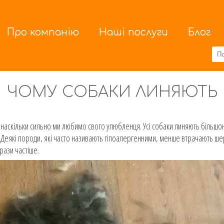
Про компанію
Наші послуги
Блог
ЧОМУ СОБАКИ ЛИНЯЮТЬ
, наскільки сильно ми любимо свого улюбленця. Усі собаки линяють більшо
 Деякі породи, які часто називають гіпоалергенними, менше втрачають шер
рази частіше.