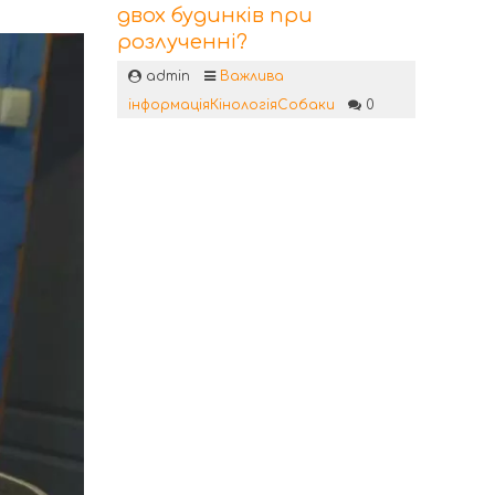
двох будинків при
розлученні?
admin
Важлива
інформація
Кінологія
Собаки
0