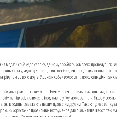
на віддати собаку до салону, де йому зроблять комплекс процедур, які зм
вершить линьку, адже це природний і необхідний процес для вовняного по
ріву тіла вашого друга. У деяких собак волосся на поголених ділянках ст
 необхідний рідко, а іншим часто. Вичісування правильними щітками допома
отім на підлозі, килимах, а іноді навіть у їжу може залітати. Якщо у собаки
в, які шкодять і заважають нашим пухнастим друзям. Також під час вичісув
ірою. Використання правильних інструментів для різних типів шерсті теж м
нт під назвою Фурмінатор може творити дива!