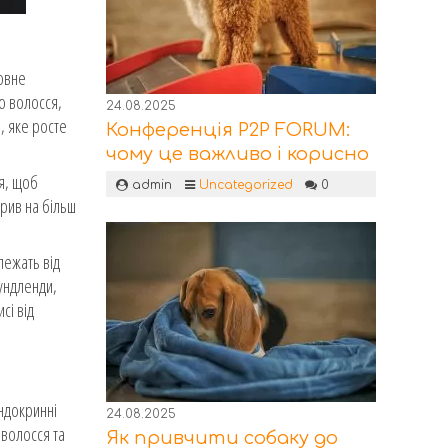
новне
го волосся,
24.08.2025
, яке росте
Конференція P2P FORUM:
чому це важливо і корисно
я, щоб
admin
Uncategorized
0
крив на більш
лежать від
аундленди,
сі від
ендокринні
24.08.2025
 волосся та
Як привчити собаку до