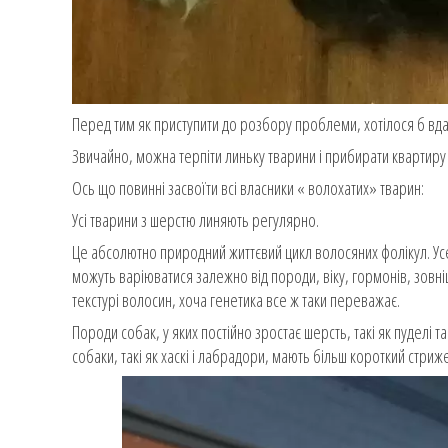
Перед тим як приступити до розбору проблеми, хотілося б вда
Звичайно, можна терпіти линьку тварини і прибирати квартиру
Ось що повинні засвоїти всі власники « волохатих» тварин:
Усі тварини з шерстю линяють регулярно.
Це абсолютно природний життєвий цикл волосяних фолікул. Усе 
можуть варіюватися залежно від породи, віку, гормонів, зовні
текстурі волосин, хоча генетика все ж таки переважає.
Породи собак, у яких постійно зростає шерсть, такі як пуделі 
собаки, такі як хаскі і лабрадори, мають більш короткий стриж