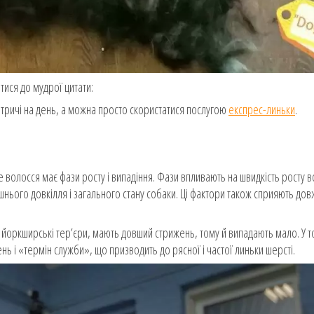
тися до мудрої цитати:
 тричі на день, а можна просто скористатися послугою
експрес-линьки
.
волосся має фази росту і випадіння. Фази впливають на швидкість росту в
шнього довкілля і загального стану собаки. Ці фактори також сприяють довж
та йоркширські тер’єри, мають довший стрижень, тому й випадають мало. У т
ень і «термін служби», що призводить до рясної і частої линьки шерсті.