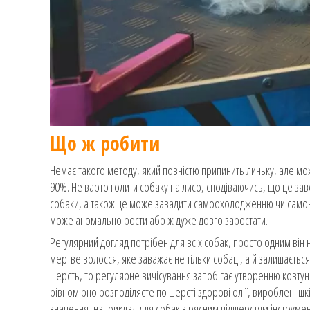
Що ж робити
Немає такого методу, який повністю припинить линьку, але мож
90%. Не варто голити собаку на лисо, сподіваючись, що це за
собаки, а також це може завадити самоохолодженню чи самонаг
може аномально рости або ж дуже довго заростати.
Регулярний догляд потрібен для всіх собак, просто одним він
мертве волосся, яке заважає не тільки собаці, а й залишається п
шерсть, то регулярне вичісування запобігає утворенню ковтуні
рівномірно розподіляєте по шерсті здорові олії, вироблені шк
значення, наприклад для собак з рясним підшерстям інструме