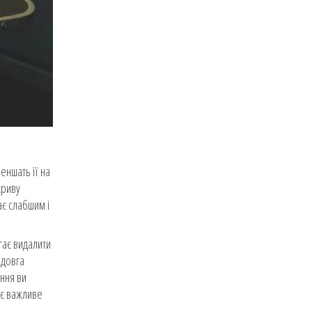
еншать її на
криву
ає слабшим і
гає видалити
 довга
ання ви
ає важливе