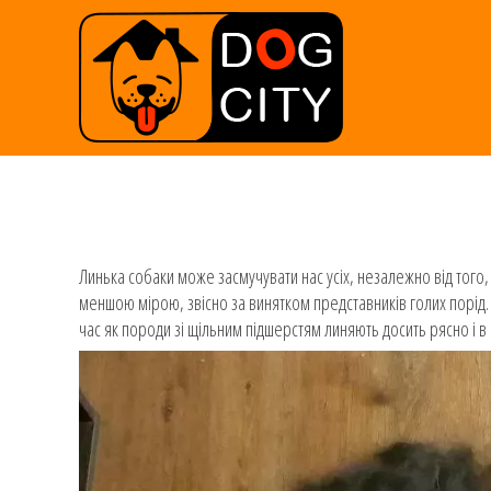
Линька собаки може засмучувати нас усіх, незалежно від того
меншою мірою, звісно за винятком представників голих порід.
час як породи зі щільним підшерстям линяють досить рясно і в 