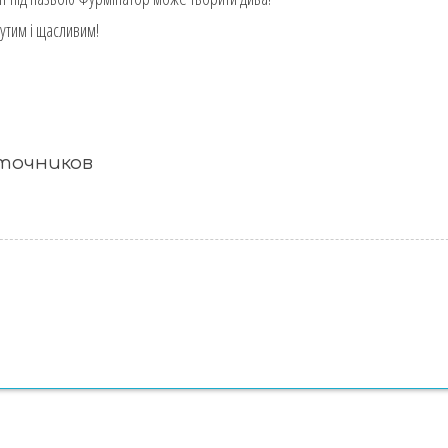
утим і щасливим!
сточников