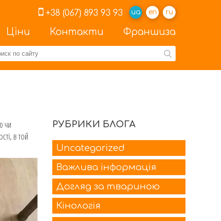
+38 (067) 893 93 93
ua
en
ru
Ціни
Контакти
Франшиза
ю чи
РУБРИКИ БЛОГА
сті, в той
Uncategorized
Важлива інформація
Догляд за твариною
Кінологія