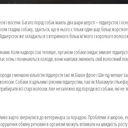
есні і восени. Багато порід собак мають два шари шерсті – підшерсток і ос
коли гладиш собаку, здається, що в нього є тільки один шар більш жорстко
Підшерсток же складається з вторинного більш м’якого і короткого волосся
нами. Коли надворі стає тепліше, організм собаки скидає зимове підшерст
тає осінь і починаються холоди, вони навпаки змінюють свій волосяний по
Породи з меншою кількістю підшерстя такі як Бішон фрізе і Ши-тцу менше за
 волоски. Собаки зі щільним і рясним підшерстям, такі як Маламути і Ньюф
рибирати всі старі волоски. Але незалежно від породи всі собаки, які не ли
можливо варто звернутися до ветеринара за порадою. Проблеми зі шкірою, 
порушення обміну речовин в організмі можуть впливати на швидкість росту