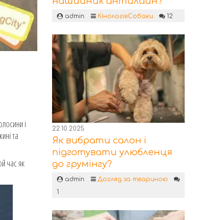
нашийник антилайн?
admin
Кінологія
Собаки
12
олосини і
22.10.2025
ині та
Як вибрати салон і
підготувати улюбленця
ой час як
до грумінгу?
admin
Догляд за твариною
1