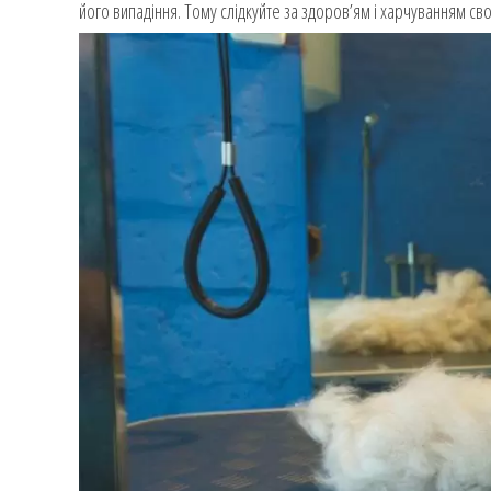
його випадіння. Тому слідкуйте за здоров’ям і харчуванням св