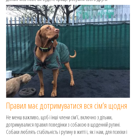
Правил має дотримуватися вся сім’я щодня
Не менш важливо, щоб і інші члени сім’ї, включно з дітьми,
дотримувалися правил поведінки з собакою в щоденній рутині.
Собаки люблять стабільність і рутину в житті і, як і нам, для психіки і