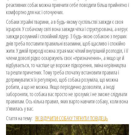
реактивних собак можна привчити себе поводити більш прийнятно і
комфортно для нас і оточуючих.
Собаки зграйні тварини, а в будь-якому суспільстві завжди є своя
ієрархія. У собачому світі вона завжди чітка і структурована, а керує
завжди розумний і спокійний лідер. З будь-якою собакою з перших
днів треба поставити правильні взаємини, щоб щасливо і спокійно
жити. У дикій природі кожна зграя має чіткий внутрішній розподіл, і її
члени доволі рідко оскаржують своє «призначення», а якщо це й
відбувається, то частіше це вороже підкорення, зміна керівництва
та решти причетних. Тому треба спочатку встановити правила і
дотримуватися їх регулярно, щоб собака розуміла, що можна
робити, а що не можна. Якщо періодично дозволяти, а іноді
забороняти, то собака вас просто не зрозуміє і не зможе слідувати
правилам. Ось кілька правил, яких варто навчити собаку, коли вона
з’явилась у вас.
Стаття на тему:
ЯК ВІДУЧИТИ СОБАКУ ТЯГНУТИ ПОВІДЕЦЬ