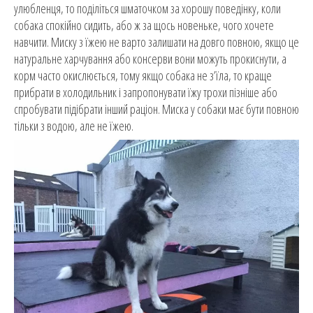
улюбленця, то поділіться шматочком за хорошу поведінку, коли
собака спокійно сидить, або ж за щось новеньке, чого хочете
навчити. Миску з їжею не варто залишати на довго повною, якщо це
натуральне харчування або консерви вони можуть прокиснути, а
корм часто окислюється, тому якщо собака не з’їла, то краще
прибрати в холодильник і запропонувати їжу трохи пізніше або
спробувати підібрати інший раціон. Миска у собаки має бути повною
тільки з водою, але не їжею.