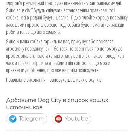
здоров’я регулярний графік дає впевненість у завтрашньому дні.
Якщо всі в сім’ї будуть слідувати встановленим правилам, то і
собака і всі в родині будуть щасливі. Підкріплюйте хорошу поведінку
ласощами і просто словесно, тоді собака буде намагатися завжди
робити те, за що його хвалять.
Якщо ж ваша собака гарчить на вас, прикушує або проявляє
агресивну поведінку і ви її боїтеся, то зверніться по допомогу до
професіонала-кінолога (а такі в нас у центрі є). Інакше поведінка з
часом тільки погіршиться і вийде з під контролю, що може
призвести до рішення, про яке ви потім пошкодуєте.
Правильне виховання – запорука щасливих стосунків!
Добавьте Dog City в список ваших
источников
Telegram
Youtube