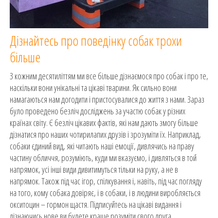
Дізнайтесь про поведінку собак трохи
більше
З кожним десятиліттям ми все більше дізнаємося про собак і про те,
наскільки вони унікальні та цікаві тварини. Як сильно вони
намагаються нам догодити і пристосувалися до життя з нами. Зараз
було проведено безліч досліджень за участю собак у різних
країнах світу. Є безліч цікавих фактів, які нам дають змогу більше
дізнатися про наших чотирилапих друзів і зрозуміти їх. Наприклад,
собаки єдиний вид, які читають наші емоції, дивлячись на праву
частину обличчя, розуміють, куди ми вказуємо, і дивляться в той
напрямок, усі інші види дивитимуться тільки на руку, а не в
напрямок. Також під час ігор, спілкування і, навіть, під час погляду
на того, кому собака довіряє, і в собаки, і в людини виробляється
окситоцин – гормон щастя. Підписуйтесь на цікаві видання і
дізнаючись нове ви будете краще розуміти свого друга.