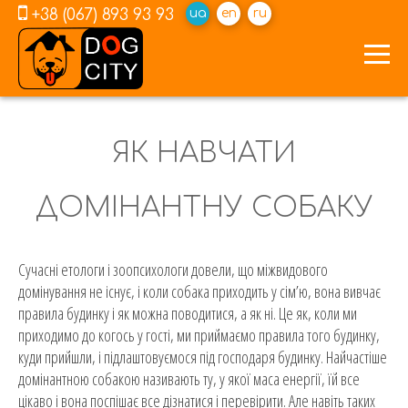
+38 (067) 893 93 93
ua
en
ru
ЯК НАВЧАТИ
ДОМІНАНТНУ СОБАКУ
Сучасні етологи і зоопсихологи довели, що міжвидового
домінування не існує, і коли собака приходить у сім’ю, вона вивчає
правила будинку і як можна поводитися, а як ні. Це як, коли ми
приходимо до когось у гості, ми приймаємо правила того будинку,
куди прийшли, і підлаштовуємося під господаря будинку. Найчастіше
домінантною собакою називають ту, у якої маса енергії, їй все
цікаво і вона поспішає все дізнатися і перевірити. Але навіть таких