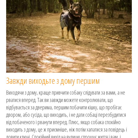
Завжди виходьте з дому першим
Виходячи з дому, краще привчити собаку слідувати за вами, а не
рватися вперед. Так ви завжди можете контролювати, що
відбувається за дверима, першим побачити кішку, що пробігає
двором, або сусіда, що виходить, і не дати собаці перезбудитися
від побаченого і рванути вперед. Плюс, якщо собака спокійно
виходить з дому, це ж приємніше, ніж потім хапатися за повідець і
ловити ключі. Спокійний вихід на вулицю спрощує життя і вам, і