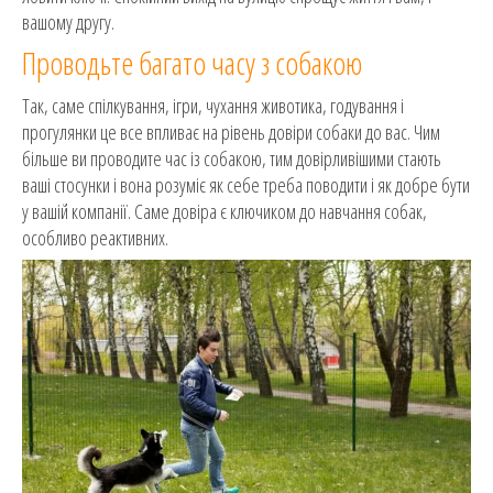
вашому другу.
Проводьте багато часу з собакою
Так, саме спілкування, ігри, чухання животика, годування і
прогулянки це все впливає на рівень довіри собаки до вас. Чим
більше ви проводите час із собакою, тим довірливішими стають
ваші стосунки і вона розуміє як себе треба поводити і як добре бути
у вашій компанії. Саме довіра є ключиком до навчання собак,
особливо реактивних.