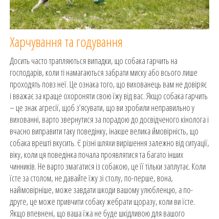
Харчування та годування
Досить часто трапляються випадки, що собака гарчить на
господарів, коли ті намагаються забрати миску або всього лише
проходять повз неї. Це ознака того, що вихованець вам не довіряє
і вважає за краще охороняти свою їжу від вас. Якщо собака гарчить
– це знак агресії, щоб з’ясувати, що ви зробили неправильно у
вихованні, варто звернутися за порадою до досвідченого кінолога і
вчасно виправити таку поведінку, інакше велика ймовірність, що
собака врешті вкусить. Є різні шляхи вирішення залежно від ситуації,
віку, коли ця поведінка почала проявлятися та багато інших
чинників. Не варто змагатися із собакою, це її тільки заплутає. Коли
їсте за столом, не давайте їжу зі столу, по-перше, вона,
найімовірніше, може завдати шкоди вашому улюбленцю, а по-
друге, це може привчити собаку жебрати щоразу, коли ви їсте.
Якщо впевнені, що ваша їжа не буде шкідливою для вашого